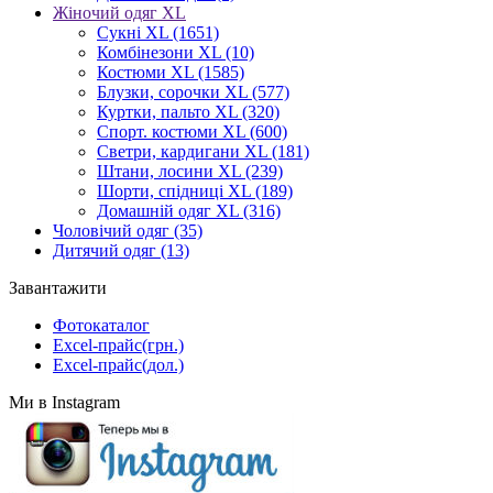
Жіночий одяг XL
Cукні XL
(1651)
Комбінезони XL
(10)
Костюми XL
(1585)
Блузки, сорочки XL
(577)
Куртки, пальто XL
(320)
Спорт. костюми XL
(600)
Светри, кардигани XL
(181)
Штани, лосини XL
(239)
Шорти, спідниці XL
(189)
Домашній одяг XL
(316)
Чоловічий одяг
(35)
Дитячий одяг
(13)
Завантажити
Фотокаталог
Excel-прайс(грн.)
Excel-прайс(дол.)
Ми в Instagram