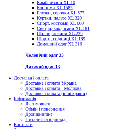
Комбінезони XL
10
Костюми XL
1585
Блузки, сорочки XL
577
Куртки, пальто XL
320
Спорт. костюми XL
600
Светри, кардигани XL
181
Штани, лосини XL
239
Шорти, спідниці XL
189
Домашній одяг XL
316
Чоловічий одяг
35
Дитячий одяг
13
Доставка і оплата
Доставка і оплата Україна
Доставка і оплата - Молдова
Доставка і оплата (інші країни)
Інформація
Як замовити
Обмін і повернення
Дропшиппінг
Питання та відповіді
Контакти