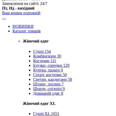
Замовлення на сайті: 24/7
Пт, Нд - вихідний
Ваш кошик порожній
НОВИНКИ
Каталог товарів
Жіночий одяг
Сукні
154
Комбінезони
30
Костюми
111
Блузки, сорочки
129
Куртки, пальто
9
Спорт. костюми
50
Светри, кардигани
58
Штани, лосини
7
Шорти, спідніці
9
Домашній одяг
8
Жіночий одяг XL
Cукні XL
1651