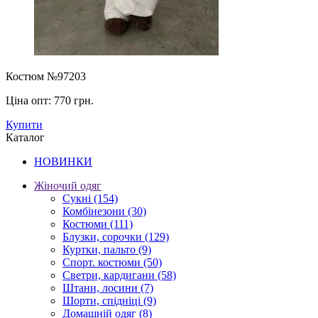
Костюм №97203
Ціна опт:
770 грн.
Купити
Каталог
НОВИНКИ
Жіночий одяг
Сукні
(154)
Комбінезони
(30)
Костюми
(111)
Блузки, сорочки
(129)
Куртки, пальто
(9)
Спорт. костюми
(50)
Светри, кардигани
(58)
Штани, лосини
(7)
Шорти, спідніці
(9)
Домашній одяг
(8)