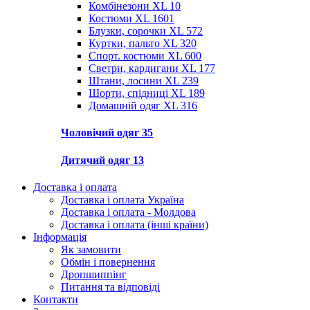
Комбінезони XL
10
Костюми XL
1601
Блузки, сорочки XL
572
Куртки, пальто XL
320
Спорт. костюми XL
600
Светри, кардигани XL
177
Штани, лосини XL
239
Шорти, спідниці XL
189
Домашній одяг XL
316
Чоловічий одяг
35
Дитячий одяг
13
Доставка і оплата
Доставка і оплата Україна
Доставка і оплата - Молдова
Доставка і оплата (інші країни)
Інформація
Як замовити
Обмін і повернення
Дропшиппінг
Питання та відповіді
Контакти