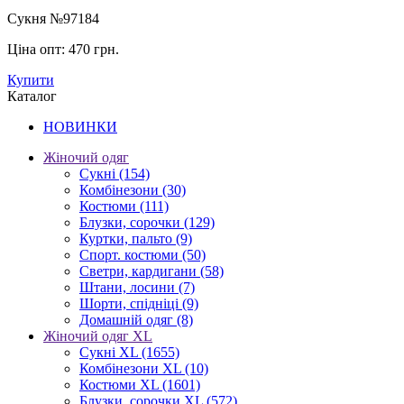
Сукня №97184
Ціна опт:
470 грн.
Купити
Каталог
НОВИНКИ
Жіночий одяг
Сукні
(154)
Комбінезони
(30)
Костюми
(111)
Блузки, сорочки
(129)
Куртки, пальто
(9)
Спорт. костюми
(50)
Светри, кардигани
(58)
Штани, лосини
(7)
Шорти, спідніці
(9)
Домашній одяг
(8)
Жіночий одяг XL
Cукні XL
(1655)
Комбінезони XL
(10)
Костюми XL
(1601)
Блузки, сорочки XL
(572)