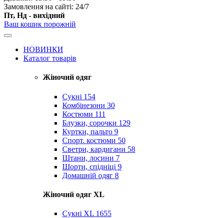
Замовлення на сайті: 24/7
Пт, Нд - вихідний
Ваш кошик порожній
НОВИНКИ
Каталог товарів
Жіночий одяг
Сукні
154
Комбінезони
30
Костюми
111
Блузки, сорочки
129
Куртки, пальто
9
Спорт. костюми
50
Светри, кардигани
58
Штани, лосини
7
Шорти, спідніці
9
Домашній одяг
8
Жіночий одяг XL
Cукні XL
1655