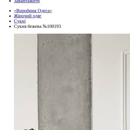
Завантажити
«Виробник Одеса»
Жіночий одяг
Сукні
Сукня бежева №100193