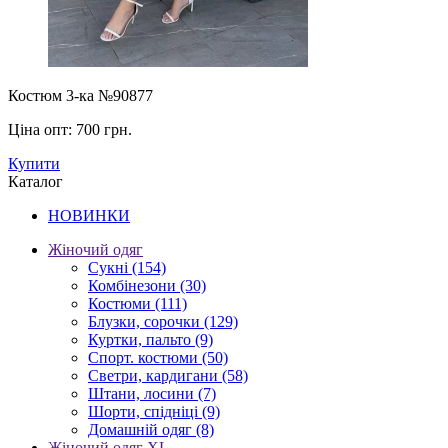
Костюм 3-ка №90877
Ціна опт:
700 грн.
Купити
Каталог
НОВИНКИ
Жіночий одяг
Сукні
(154)
Комбінезони
(30)
Костюми
(111)
Блузки, сорочки
(129)
Куртки, пальто
(9)
Спорт. костюми
(50)
Светри, кардигани
(58)
Штани, лосини
(7)
Шорти, спідніці
(9)
Домашній одяг
(8)
Жіночий одяг XL