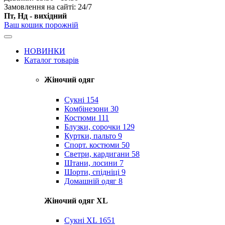
Замовлення на сайті: 24/7
Пт, Нд - вихідний
Ваш кошик порожній
НОВИНКИ
Каталог товарів
Жіночий одяг
Сукні
154
Комбінезони
30
Костюми
111
Блузки, сорочки
129
Куртки, пальто
9
Спорт. костюми
50
Светри, кардигани
58
Штани, лосини
7
Шорти, спідніці
9
Домашній одяг
8
Жіночий одяг XL
Cукні XL
1651