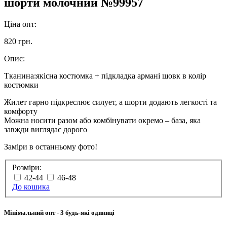
шорти молочний №99957
Ціна опт:
820 грн.
Опис:
Тканина:якісна костюмка + підкладка армані шовк в колір
костюмки
Жилет гарно підкреслює силует, а шорти додають легкості та
комфорту
Можна носити разом або комбінувати окремо – база, яка
завжди виглядає дорого
Заміри в останньому фото!
Розміри:
42-44
46-48
До кошика
Мінімальний опт
- 3 будь-які одиниці