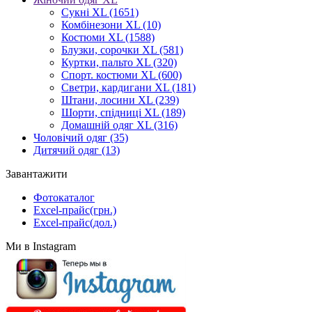
Cукні XL
(1651)
Комбінезони XL
(10)
Костюми XL
(1588)
Блузки, сорочки XL
(581)
Куртки, пальто XL
(320)
Спорт. костюми XL
(600)
Светри, кардигани XL
(181)
Штани, лосини XL
(239)
Шорти, спідниці XL
(189)
Домашній одяг XL
(316)
Чоловічий одяг
(35)
Дитячий одяг
(13)
Завантажити
Фотокаталог
Excel-прайс(грн.)
Excel-прайс(дол.)
Ми в Instagram