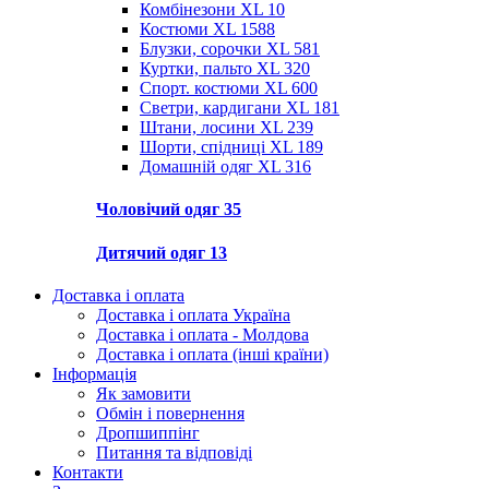
Комбінезони XL
10
Костюми XL
1588
Блузки, сорочки XL
581
Куртки, пальто XL
320
Спорт. костюми XL
600
Светри, кардигани XL
181
Штани, лосини XL
239
Шорти, спідниці XL
189
Домашній одяг XL
316
Чоловічий одяг
35
Дитячий одяг
13
Доставка і оплата
Доставка і оплата Україна
Доставка і оплата - Молдова
Доставка і оплата (інші країни)
Інформація
Як замовити
Обмін і повернення
Дропшиппінг
Питання та відповіді
Контакти