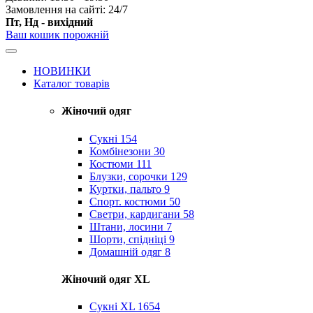
Замовлення на сайті: 24/7
Пт, Нд - вихідний
Ваш кошик порожній
НОВИНКИ
Каталог товарів
Жіночий одяг
Сукні
154
Комбінезони
30
Костюми
111
Блузки, сорочки
129
Куртки, пальто
9
Спорт. костюми
50
Светри, кардигани
58
Штани, лосини
7
Шорти, спідніці
9
Домашній одяг
8
Жіночий одяг XL
Cукні XL
1654