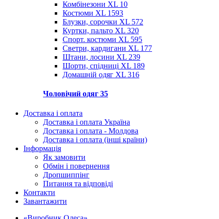
Комбінезони XL
10
Костюми XL
1593
Блузки, сорочки XL
572
Куртки, пальто XL
320
Спорт. костюми XL
595
Светри, кардигани XL
177
Штани, лосини XL
239
Шорти, спідниці XL
189
Домашній одяг XL
316
Чоловічий одяг
35
Доставка і оплата
Доставка і оплата Україна
Доставка і оплата - Молдова
Доставка і оплата (інші країни)
Інформація
Як замовити
Обмін і повернення
Дропшиппінг
Питання та відповіді
Контакти
Завантажити
«Виробник Одеса»