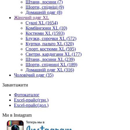
Штани, лосини
(7)
Шорти, спідніці
(9)
Домашній одяг
(8)
Жіночий одяг XL
Cукні XL
(1654)
Комбінезони XL
(10)
Костюми XL
(1593)
Блузки, сорочки XL
(572)
Куртки, пальто XL
(320)
Спорт. костюми XL
(595)
Светри, кардигани XL
(177)
Штани, лосини XL
(239)
Шорти, спідниці XL
(189)
Домашній одяг XL
(316)
Чоловічий одяг
(35)
Завантажити
Фотокаталог
Excel-прайс(грн.)
Excel-прайс(дол.)
Ми в Instagram