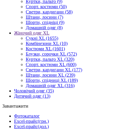
Куртки, пальто
(9)
Спорт. костюми
(50)
Светри, кардигани
(58)
Штани, лосини
(7)
Шорти, спідніці
(9)
Домашній одяг
(8)
Жіночий одяг XL
Cукні XL
(1655)
Комбінезони XL
(10)
Костюми XL
(1601)
Блузки, сорочки XL
(572)
Куртки, пальто XL
(320)
Спорт. костюми XL
(600)
Светри, кардигани XL
(177)
Штани, лосини XL
(239)
Шорти, спідниці XL
(189)
Домашній одяг XL
(316)
Чоловічий одяг
(35)
Дитячий одяг
(13)
Завантажити
Фотокаталог
Excel-прайс(грн.)
Excel-прайс(дол.)