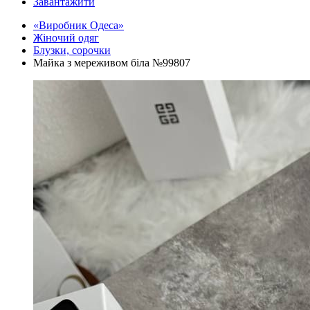
Завантажити
«Виробник Одеса»
Жіночий одяг
Блузки, сорочки
Майка з мереживом біла №99807