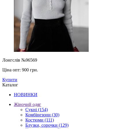
Лонгслів №96569
Ціна опт:
900 грн.
Купити
Каталог
НОВИНКИ
Жіночий одяг
Сукні
(154)
Комбінезони
(30)
Костюми
(111)
Блузки, сорочки
(129)