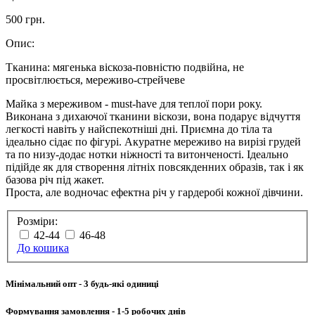
500 грн.
Опис:
Тканина: мягенька віскоза-повністю подвійна, не
просвітлюється, мереживо-стрейчеве
Майка з мереживом - must-have для теплої пори року.
Виконана з дихаючої тканини віскози, вона подарує відчуття
легкості навіть у найспекотніші дні. Приємна до тіла та
ідеально сідає по фігурі. Акуратне мереживо на вирізі грудей
та по низу-додає нотки ніжності та витонченості. Ідеально
підійде як для створення літніх повсякденних образів, так і як
базова річ під жакет.
Проста, але водночас ефектна річ у гардеробі кожної дівчини.
Розміри:
42-44
46-48
До кошика
Мінімальний опт
- 3 будь-які одиниці
Формування замовлення
- 1-5 робочих днів