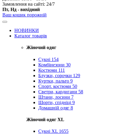
Замовлення на сайті: 24/7
Пт, Нд - вихідний
Ваш кошик порожній
НОВИНКИ
Каталог товарів
Жіночий одяг
Сукні
154
Комбінезони
30
Костюми
111
Блузки, сорочки
129
Куртки, пальто
9
Спорт. костюми
50
Светри, кардигани
58
Штани, лосини
7
Шорти, спідніці
9
Домашній одяг
8
Жіночий одяг XL
Cукні XL
1655