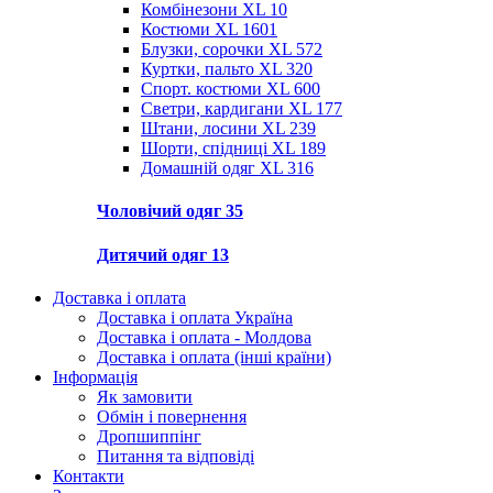
Комбінезони XL
10
Костюми XL
1601
Блузки, сорочки XL
572
Куртки, пальто XL
320
Спорт. костюми XL
600
Светри, кардигани XL
177
Штани, лосини XL
239
Шорти, спідниці XL
189
Домашній одяг XL
316
Чоловічий одяг
35
Дитячий одяг
13
Доставка і оплата
Доставка і оплата Україна
Доставка і оплата - Молдова
Доставка і оплата (інші країни)
Інформація
Як замовити
Обмін і повернення
Дропшиппінг
Питання та відповіді
Контакти