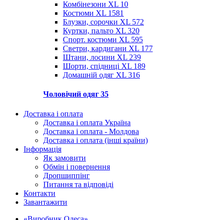
Комбінезони XL
10
Костюми XL
1581
Блузки, сорочки XL
572
Куртки, пальто XL
320
Спорт. костюми XL
595
Светри, кардигани XL
177
Штани, лосини XL
239
Шорти, спідниці XL
189
Домашній одяг XL
316
Чоловічий одяг
35
Доставка і оплата
Доставка і оплата Україна
Доставка і оплата - Молдова
Доставка і оплата (інші країни)
Інформація
Як замовити
Обмін і повернення
Дропшиппінг
Питання та відповіді
Контакти
Завантажити
«Виробник Одеса»