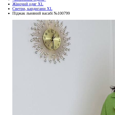
Жіночий одяг XL
Светри, кардигани XL
Піджак льняний васабі №100799