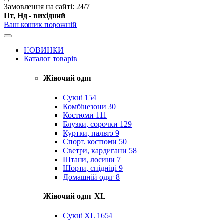
Замовлення на сайті: 24/7
Пт, Нд - вихідний
Ваш кошик порожній
НОВИНКИ
Каталог товарів
Жіночий одяг
Сукні
154
Комбінезони
30
Костюми
111
Блузки, сорочки
129
Куртки, пальто
9
Спорт. костюми
50
Светри, кардигани
58
Штани, лосини
7
Шорти, спідніці
9
Домашній одяг
8
Жіночий одяг XL
Cукні XL
1654