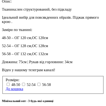
Опис:
Тканина:лен структурований, без підкладу
Ідеальний вибір для повсякденних образів. Піджак прямого
крою .
Заміри по тканині:
48-50 – ОГ 120 см,ОС 120см
52-54 – ОГ 128 см,ОС 128см
56-58 – ОГ 132 см,ОС 132см
Довжина: 75см | Рукав від горловини: 34см
Відео у нашому телеграм каналі!
Розміри:
48-50
52-54
56-58
До кошика
Мінімальний опт
- 3 будь-які одиниці