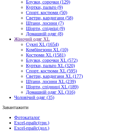
Блузки, сорочки
(129)
Куртки, пальто
(9)
Спорт. костюми
(50)
Светри, кардигани
(58)
Штани, лосини
(7)
Шорти, спідніці
(9)
Домашній одяг
(8)
Жіночий одяг XL
Cукні XL
(1654)
Комбінезони XL
(10)
Костюми XL
(1581)
Блузки, сорочки XL
(572)
Куртки, пальто XL
(320)
Спорт. костюми XL
(595)
Светри, кардигани XL
(177)
Штани, лосини XL
(239)
Шорти, спідниці XL
(189)
Домашній одяг XL
(316)
Чоловічий одяг
(35)
Завантажити
Фотокаталог
Excel-прайс(грн.)
Excel-прайс(дол.)