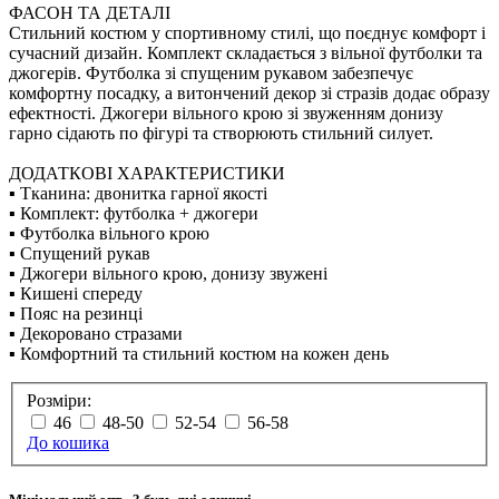
ФАСОН ТА ДЕТАЛІ
Стильний костюм у спортивному стилі, що поєднує комфорт і
сучасний дизайн. Комплект складається з вільної футболки та
джогерів. Футболка зі спущеним рукавом забезпечує
комфортну посадку, а витончений декор зі стразів додає образу
ефектності. Джогери вільного крою зі звуженням донизу
гарно сідають по фігурі та створюють стильний силует.
ДОДАТКОВІ ХАРАКТЕРИСТИКИ
▪️ Тканина: двонитка гарної якості
▪️ Комплект: футболка + джогери
▪️ Футболка вільного крою
▪️ Спущений рукав
▪️ Джогери вільного крою, донизу звужені
▪️ Кишені спереду
▪️ Пояс на резинці
▪️ Декоровано стразами
▪️ Комфортний та стильний костюм на кожен день
Розміри:
46
48-50
52-54
56-58
До кошика