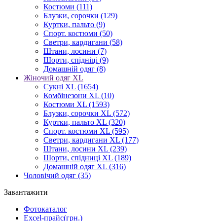
Костюми
(111)
Блузки, сорочки
(129)
Куртки, пальто
(9)
Спорт. костюми
(50)
Светри, кардигани
(58)
Штани, лосини
(7)
Шорти, спідніці
(9)
Домашній одяг
(8)
Жіночий одяг XL
Cукні XL
(1654)
Комбінезони XL
(10)
Костюми XL
(1593)
Блузки, сорочки XL
(572)
Куртки, пальто XL
(320)
Спорт. костюми XL
(595)
Светри, кардигани XL
(177)
Штани, лосини XL
(239)
Шорти, спідниці XL
(189)
Домашній одяг XL
(316)
Чоловічий одяг
(35)
Завантажити
Фотокаталог
Excel-прайс(грн.)