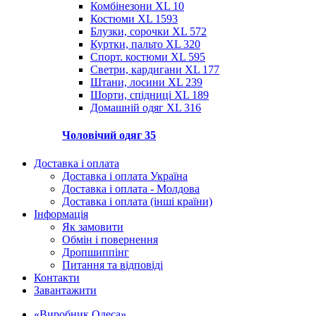
Комбінезони XL
10
Костюми XL
1593
Блузки, сорочки XL
572
Куртки, пальто XL
320
Спорт. костюми XL
595
Светри, кардигани XL
177
Штани, лосини XL
239
Шорти, спідниці XL
189
Домашній одяг XL
316
Чоловічий одяг
35
Доставка і оплата
Доставка і оплата Україна
Доставка і оплата - Молдова
Доставка і оплата (інші країни)
Інформація
Як замовити
Обмін і повернення
Дропшиппінг
Питання та відповіді
Контакти
Завантажити
«Виробник Одеса»