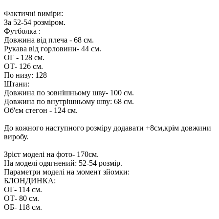
Фактичні виміри:
За 52-54 розміром.
Футболка :
Довжина від плеча - 68 см.
Рукава від горловини- 44 см.
ОГ - 128 см.
ОТ- 126 см.
По низу: 128
Штани:
Довжина по зовнішньому шву- 100 см.
Довжина по внутрішньому шву: 68 см.
Об'єм стегон - 124 см.
До кожного наступного розміру додавати +8см,крім довжини
виробу.
Зріст моделі на фото- 170см.
На моделі одягнений: 52-54 розмір.
Параметри моделі на момент зйомки:
БЛОНДИНКА:
ОГ- 114 см.
ОТ- 80 см.
ОБ- 118 см.