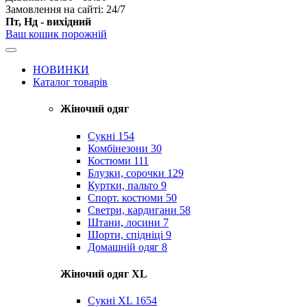
Замовлення на сайті: 24/7
Пт, Нд - вихідний
Ваш кошик порожній
НОВИНКИ
Каталог товарів
Жіночий одяг
Сукні
154
Комбінезони
30
Костюми
111
Блузки, сорочки
129
Куртки, пальто
9
Спорт. костюми
50
Светри, кардигани
58
Штани, лосини
7
Шорти, спідніці
9
Домашній одяг
8
Жіночий одяг XL
Cукні XL
1654