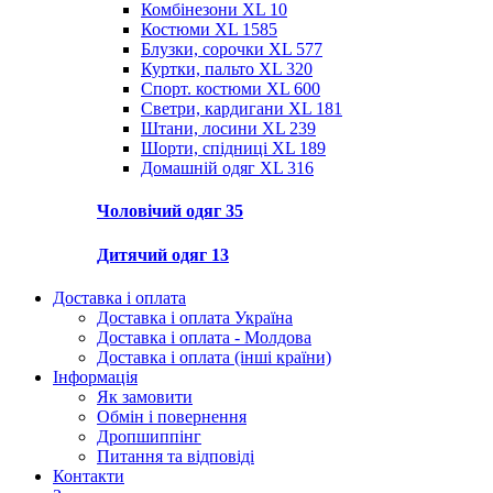
Комбінезони XL
10
Костюми XL
1585
Блузки, сорочки XL
577
Куртки, пальто XL
320
Спорт. костюми XL
600
Светри, кардигани XL
181
Штани, лосини XL
239
Шорти, спідниці XL
189
Домашній одяг XL
316
Чоловічий одяг
35
Дитячий одяг
13
Доставка і оплата
Доставка і оплата Україна
Доставка і оплата - Молдова
Доставка і оплата (інші країни)
Інформація
Як замовити
Обмін і повернення
Дропшиппінг
Питання та відповіді
Контакти