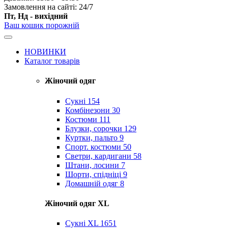
Замовлення на сайті: 24/7
Пт, Нд - вихідний
Ваш кошик порожній
НОВИНКИ
Каталог товарів
Жіночий одяг
Сукні
154
Комбінезони
30
Костюми
111
Блузки, сорочки
129
Куртки, пальто
9
Спорт. костюми
50
Светри, кардигани
58
Штани, лосини
7
Шорти, спідніці
9
Домашній одяг
8
Жіночий одяг XL
Cукні XL
1651