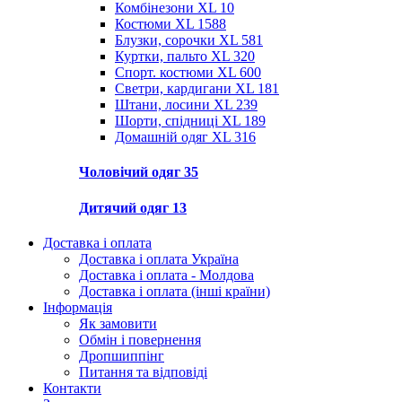
Комбінезони XL
10
Костюми XL
1588
Блузки, сорочки XL
581
Куртки, пальто XL
320
Спорт. костюми XL
600
Светри, кардигани XL
181
Штани, лосини XL
239
Шорти, спідниці XL
189
Домашній одяг XL
316
Чоловічий одяг
35
Дитячий одяг
13
Доставка і оплата
Доставка і оплата Україна
Доставка і оплата - Молдова
Доставка і оплата (інші країни)
Інформація
Як замовити
Обмін і повернення
Дропшиппінг
Питання та відповіді
Контакти