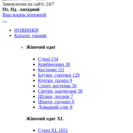
Замовлення на сайті: 24/7
Пт, Нд - вихідний
Ваш кошик порожній
НОВИНКИ
Каталог товарів
Жіночий одяг
Сукні
154
Комбінезони
30
Костюми
111
Блузки, сорочки
129
Куртки, пальто
9
Спорт. костюми
50
Светри, кардигани
58
Штани, лосини
7
Шорти, спідніці
9
Домашній одяг
8
Жіночий одяг XL
Cукні XL
1651