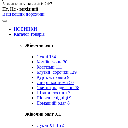
Замовлення на сайті: 24/7
Пт, Нд - вихідний
Ваш кошик порожній
НОВИНКИ
Каталог товарів
Жіночий одяг
Сукні
154
Комбінезони
30
Костюми
111
Блузки, сорочки
129
Куртки, пальто
9
Спорт. костюми
50
Светри, кардигани
58
Штани, лосини
7
Шорти, спідніці
9
Домашній одяг
8
Жіночий одяг XL
Cукні XL
1655