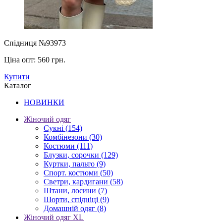
Спідниця №93973
Ціна опт:
560 грн.
Купити
Каталог
НОВИНКИ
Жіночий одяг
Сукні
(154)
Комбінезони
(30)
Костюми
(111)
Блузки, сорочки
(129)
Куртки, пальто
(9)
Спорт. костюми
(50)
Светри, кардигани
(58)
Штани, лосини
(7)
Шорти, спідніці
(9)
Домашній одяг
(8)
Жіночий одяг XL