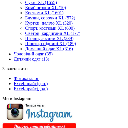
Cукні XL
(1655)
Комбінезони XL
(10)
Костюми XL
(1601)
Блузки, сорочки XL
(572)
Куртки, пальто XL
(320)
Спорт. костюми XL
(600)
Светри, кардигани XL
(177)
Штани, лосини XL
(239)
Шорти, спідниці XL
(189)
Домашній одяг XL
(316)
Чоловічий одяг
(35)
Дитячий одяг
(13)
Завантажити
Фотокаталог
Excel-прайс(грн.)
Excel-прайс(дол.)
Ми в Instagram