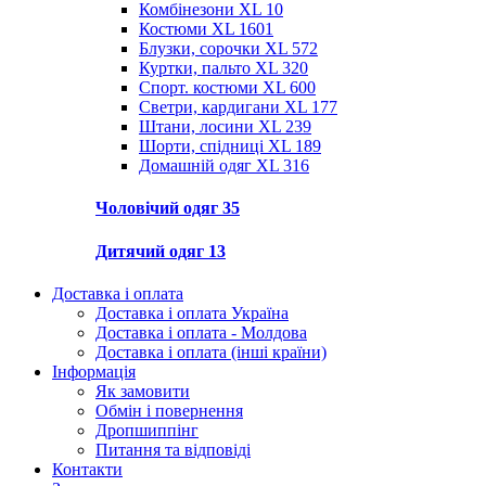
Комбінезони XL
10
Костюми XL
1601
Блузки, сорочки XL
572
Куртки, пальто XL
320
Спорт. костюми XL
600
Светри, кардигани XL
177
Штани, лосини XL
239
Шорти, спідниці XL
189
Домашній одяг XL
316
Чоловічий одяг
35
Дитячий одяг
13
Доставка і оплата
Доставка і оплата Україна
Доставка і оплата - Молдова
Доставка і оплата (інші країни)
Інформація
Як замовити
Обмін і повернення
Дропшиппінг
Питання та відповіді
Контакти