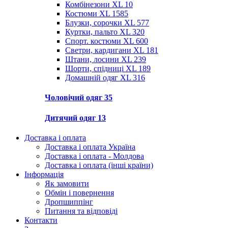
Комбінезони XL
10
Костюми XL
1585
Блузки, сорочки XL
577
Куртки, пальто XL
320
Спорт. костюми XL
600
Светри, кардигани XL
181
Штани, лосини XL
239
Шорти, спідниці XL
189
Домашній одяг XL
316
Чоловічий одяг
35
Дитячий одяг
13
Доставка і оплата
Доставка і оплата Україна
Доставка і оплата - Молдова
Доставка і оплата (інші країни)
Інформація
Як замовити
Обмін і повернення
Дропшиппінг
Питання та відповіді
Контакти