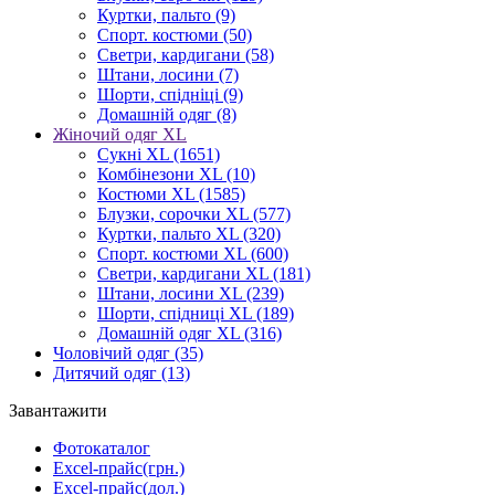
Куртки, пальто
(9)
Спорт. костюми
(50)
Светри, кардигани
(58)
Штани, лосини
(7)
Шорти, спідніці
(9)
Домашній одяг
(8)
Жіночий одяг XL
Cукні XL
(1651)
Комбінезони XL
(10)
Костюми XL
(1585)
Блузки, сорочки XL
(577)
Куртки, пальто XL
(320)
Спорт. костюми XL
(600)
Светри, кардигани XL
(181)
Штани, лосини XL
(239)
Шорти, спідниці XL
(189)
Домашній одяг XL
(316)
Чоловічий одяг
(35)
Дитячий одяг
(13)
Завантажити
Фотокаталог
Excel-прайс(грн.)
Excel-прайс(дол.)