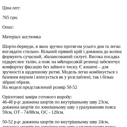
Ціна опт:
765 грн.
Опис:
Матеріал:
костюмка
Шорти-бермуди, в яких зручно протягом усього дня та легко
виглядати стильно. Вільний прямий крій і довжина до коліна
формують сучасний, збалансований силует. Висока посадка
підкреслює талію, а пояс на м&rsquo;якій резинці забезпечує
комфортну фіксацію без зайвого тиску. Є кишені – для
зручності в щоденному ритмі. Модель легко комбінується з
базовим верхом і вписується як у розслаблені, так і більш
зібрані образи.
На моделі представлений розмір 50-52
Орієнтовні заміри готового виробу:
46-48 р-р: довжина шортів по внутрішньому шву 23см,
довжина шортів по зовнішньому шву з урахуванням пояса
59см, ОТ - 74/88см, ОС - 120см.
50-52 р-р: довжина шортів по внутрішньому шву 24см,
довжина шортів по зовнішньому шву з урахуванням пояса