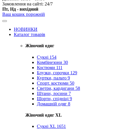
Замовлення на сайті: 24/7
Пт, Нд - вихідний
Ваш кошик порожній
НОВИНКИ
Каталог товарів
Жіночий одяг
Сукні
154
Комбінезони
30
Костюми
111
Блузки, сорочки
129
Куртки, пальто
9
Спорт. костюми
50
Светри, кардигани
58
Штани, лосини
7
Шорти, спідніці
9
Домашній одяг
8
Жіночий одяг XL
Cукні XL
1651