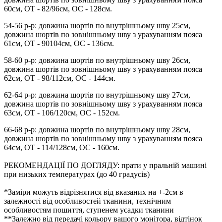
60см, ОТ - 82/96см, ОС - 128см.
54-56 р-р: довжина шортів по внутрішньому шву 25см,
довжина шортів по зовнішньому шву з урахуванням пояса
61см, ОТ - 90104см, ОС - 136см.
58-60 р-р: довжина шортів по внутрішньому шву 26см,
довжина шортів по зовнішньому шву з урахуванням пояса
62см, ОТ - 98/112см, ОС - 144см.
62-64 р-р: довжина шортів по внутрішньому шву 27см,
довжина шортів по зовнішньому шву з урахуванням пояса
63см, ОТ - 106/120см, ОС - 152см.
66-68 р-р: довжина шортів по внутрішньому шву 28см,
довжина шортів по зовнішньому шву з урахуванням пояса
64см, ОТ - 114/128см, ОС - 160см.
РЕКОМЕНДАЦІЇ ПО ДОГЛЯДУ: прати у пральній машині
при низьких температурах (до 40 градусів)
*Заміри можуть відрізнятися від вказаних на +-2см в
залежності від особливостей тканини, технічним
особливостям пошиття, ступенем усадки тканини
**Залежно від передачі кольору вашого монітора, відтінок