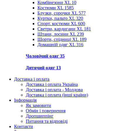
Комбінезони XL
10
Костюми XL
1585
Блузки, сорочки XL
577
Куртки, пальто XL
320
Спорт. костюми XL
600
Светри, кардигани XL
181
Штани, лосини XL
239
Шорти, спідниці XL
189
Домашній одяг XL
316
Чоловічий одяг
35
Дитячий одяг
13
Доставка і оплата
Доставка і оплата Україна
Доставка і оплата - Молдова
Доставка і оплата (інші країни)
Інформація
Як замовити
Обмін і повернення
Дропшиппінг
Питання та відповіді
Контакти