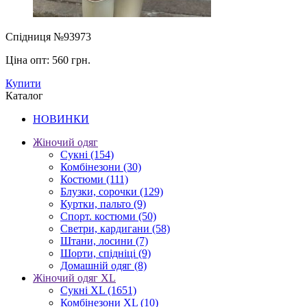
Спідниця №93973
Ціна опт:
560 грн.
Купити
Каталог
НОВИНКИ
Жіночий одяг
Сукні
(154)
Комбінезони
(30)
Костюми
(111)
Блузки, сорочки
(129)
Куртки, пальто
(9)
Спорт. костюми
(50)
Светри, кардигани
(58)
Штани, лосини
(7)
Шорти, спідніці
(9)
Домашній одяг
(8)
Жіночий одяг XL
Cукні XL
(1651)
Комбінезони XL
(10)