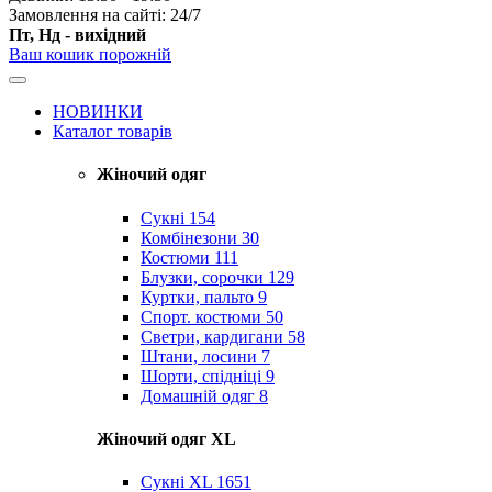
Замовлення на сайті: 24/7
Пт, Нд - вихідний
Ваш кошик порожній
НОВИНКИ
Каталог товарів
Жіночий одяг
Сукні
154
Комбінезони
30
Костюми
111
Блузки, сорочки
129
Куртки, пальто
9
Спорт. костюми
50
Светри, кардигани
58
Штани, лосини
7
Шорти, спідніці
9
Домашній одяг
8
Жіночий одяг XL
Cукні XL
1651