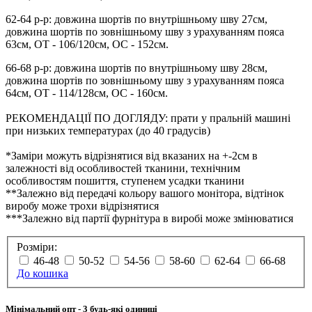
62-64 р-р: довжина шортів по внутрішньому шву 27см,
довжина шортів по зовнішньому шву з урахуванням пояса
63см, ОТ - 106/120см, ОС - 152см.
66-68 р-р: довжина шортів по внутрішньому шву 28см,
довжина шортів по зовнішньому шву з урахуванням пояса
64см, ОТ - 114/128см, ОС - 160см.
РЕКОМЕНДАЦІЇ ПО ДОГЛЯДУ: прати у пральній машині
при низьких температурах (до 40 градусів)
*Заміри можуть відрізнятися від вказаних на +-2см в
залежності від особливостей тканини, технічним
особливостям пошиття, ступенем усадки тканини
**Залежно від передачі кольору вашого монітора, відтінок
виробу може трохи відрізнятися
***Залежно від партії фурнітура в виробі може змінюватися
Розміри:
46-48
50-52
54-56
58-60
62-64
66-68
До кошика
Мінімальний опт
- 3 будь-які одиниці