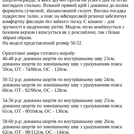
виглядати стильно. Вільний прямий крій і довжина до коліна
формують сучасний, збалансований силует. Висока посадка
підкреслює талію, а пояс на м&rsquo;якій резинці забезпечує
комфортну фіксацію без зайвого тиску. Є кишені – для
зручності в щоденному ритмі. Модель легко комбінується з
базовим верхом і вписується як у розслаблені, так і більш
зібрані образи.
На моделі представлений розмір 50-52
Орієнтовні заміри готового виробу:
46-48 р-р: довжина шортів по внутрішньому шву 23см,
довжина шортів по зовнішньому шву з урахуванням пояса
59см, ОТ - 74/88см, ОС - 120см.
50-52 р-р: довжина шортів по внутрішньому шву 24см,
довжина шортів по зовнішньому шву з урахуванням пояса
60см, ОТ - 82/96см, ОС - 128см.
54-56 р-р: довжина шортів по внутрішньому шву 25см,
довжина шортів по зовнішньому шву з урахуванням пояса
61см, ОТ - 90104см, ОС - 136см.
58-60 р-р: довжина шортів по внутрішньому шву 26см,
довжина шортів по зовнішньому шву з урахуванням пояса
62см, ОТ - 98/112см, ОС - 144см.