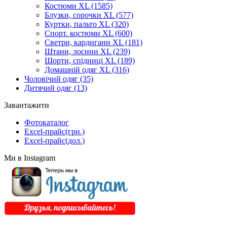
Костюми XL
(1585)
Блузки, сорочки XL
(577)
Куртки, пальто XL
(320)
Спорт. костюми XL
(600)
Светри, кардигани XL
(181)
Штани, лосини XL
(239)
Шорти, спідниці XL
(189)
Домашній одяг XL
(316)
Чоловічий одяг
(35)
Дитячий одяг
(13)
Завантажити
Фотокаталог
Excel-прайс(грн.)
Excel-прайс(дол.)
Ми в Instagram