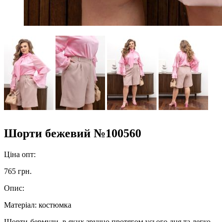
Шорти бежевий №100560
Ціна опт:
765 грн.
Опис:
Матеріал:
костюмка
Шорти-бермуди, в яких зручно протягом усього дня та легко