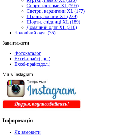
Куртки, пальто XL
(320)
Спорт. костюми XL
(595)
Светри, кардигани XL
(177)
Штани, лосини XL
(239)
Шорти, спідниці XL
(189)
Домашній одяг XL
(316)
Чоловічий одяг
(35)
Завантажити
Фотокаталог
Excel-прайс(грн.)
Excel-прайс(дол.)
Ми в Instagram
Інформація
Як замовити