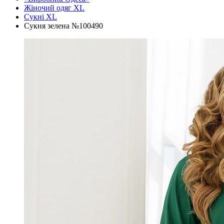
Жіночий одяг XL
Cукні XL
Сукня зелена №100490