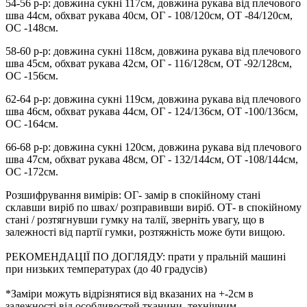
54-56 р-р: довжина сукні 117см, довжина рукава від плечового
шва 44см, обхват рукава 40см, ОГ - 108/120см, ОТ -84/120см,
OC -148см.
58-60 р-р: довжина сукні 118см, довжина рукава від плечового
шва 45см, обхват рукава 42см, ОГ - 116/128см, ОТ -92/128см,
OC -156см.
62-64 р-р: довжина сукні 119см, довжина рукава від плечового
шва 46см, обхват рукава 44см, ОГ - 124/136см, ОТ -100/136см,
OC -164см.
66-68 р-р: довжина сукні 120см, довжина рукава від плечового
шва 47см, обхват рукава 48см, ОГ - 132/144см, ОТ -108/144см,
OC -172см.
Розшифрування вимірів: ОГ- замір в спокійному стані
склавши виріб по швах/ розправивши виріб. ОТ- в спокійному
стані / розтягнувши гумку на талії, зверніть увагу, що в
залежності від партії гумки, розтяжність може бути вищою.
РЕКОМЕНДАЦІЇ ПО ДОГЛЯДУ: прати у пральній машині
при низьких температурах (до 40 градусів)
*Заміри можуть відрізнятися від вказаних на +-2см в
залежності від особливостей тканини, технічним