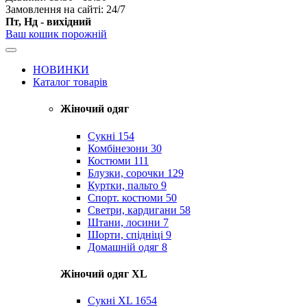
Замовлення на сайті: 24/7
Пт, Нд - вихідний
Ваш кошик порожній
НОВИНКИ
Каталог товарів
Жіночий одяг
Сукні
154
Комбінезони
30
Костюми
111
Блузки, сорочки
129
Куртки, пальто
9
Спорт. костюми
50
Светри, кардигани
58
Штани, лосини
7
Шорти, спідніці
9
Домашній одяг
8
Жіночий одяг XL
Cукні XL
1654