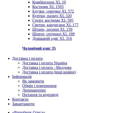
Комбінезони XL
10
Костюми XL
1593
Блузки, сорочки XL
572
Куртки, пальто XL
320
Спорт. костюми XL
595
Светри, кардигани XL
177
Штани, лосини XL
239
Шорти, спідниці XL
189
Домашній одяг XL
316
Чоловічий одяг
35
Доставка і оплата
Доставка і оплата Україна
Доставка і оплата - Молдова
Доставка і оплата (інші країни)
Інформація
Як замовити
Обмін і повернення
Дропшиппінг
Питання та відповіді
Контакти
Завантажити
«Виробник Одеса»