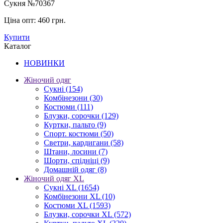
Сукня №70367
Ціна опт:
460 грн.
Купити
Каталог
НОВИНКИ
Жіночий одяг
Сукні
(154)
Комбінезони
(30)
Костюми
(111)
Блузки, сорочки
(129)
Куртки, пальто
(9)
Спорт. костюми
(50)
Светри, кардигани
(58)
Штани, лосини
(7)
Шорти, спідніці
(9)
Домашній одяг
(8)
Жіночий одяг XL
Cукні XL
(1654)
Комбінезони XL
(10)
Костюми XL
(1593)
Блузки, сорочки XL
(572)