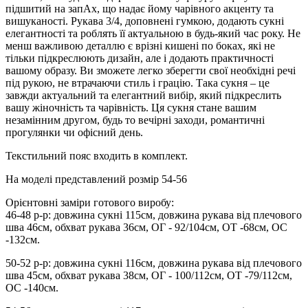
підшитий на запАх, що надає йому чарівного акценту та
вишуканості. Рукава 3/4, доповнені гумкою, додають сукні
елегантності та роблять її актуальною в будь-який час року. Не
менш важливою деталлю є врізні кишені по боках, які не
тільки підкреслюють дизайн, але і додають практичності
вашому образу. Ви зможете легко зберегти свої необхідні речі
під рукою, не втрачаючи стиль і грацію. Така сукня – це
завжди актуальний та елегантний вибір, який підкреслить
вашу жіночність та чарівність. Ця сукня стане вашим
незамінним другом, будь то вечірні заходи, романтичні
прогулянки чи офісний день.
Текстильний пояс входить в комплект.
На моделі представлений розмір 54-56
Орієнтовні заміри готового виробу:
46-48 р-р: довжина сукні 115см, довжина рукава від плечового
шва 46см, обхват рукава 36см, ОГ - 92/104см, ОТ -68см, OC
-132см.
50-52 р-р: довжина сукні 116см, довжина рукава від плечового
шва 45см, обхват рукава 38см, ОГ - 100/112см, ОТ -79/112см,
OC -140см.