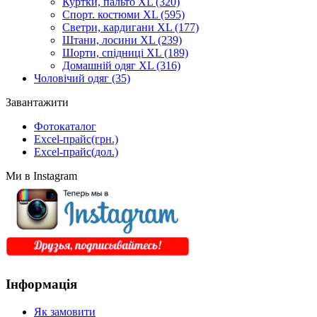
Куртки, пальто XL
(320)
Спорт. костюми XL
(595)
Светри, кардигани XL
(177)
Штани, лосини XL
(239)
Шорти, спідниці XL
(189)
Домашній одяг XL
(316)
Чоловічий одяг
(35)
Завантажити
Фотокаталог
Excel-прайс(грн.)
Excel-прайс(дол.)
Ми в Instagram
Інформація
Як замовити