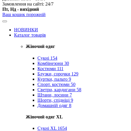
Замовлення на сайті: 24/7
Пт, Нд - вихідний
Ваш кошик порожній
НОВИНКИ
Каталог товарів
Жіночий одяг
Сукні
154
Комбінезони
30
Костюми
111
Блузки, сорочки
129
Куртки, пальто
9
Спорт. костюми
50
Светри, кардигани
58
Штани, лосини
7
Шорти, спідніці
9
Домашній одяг
8
Жіночий одяг XL
Cукні XL
1654