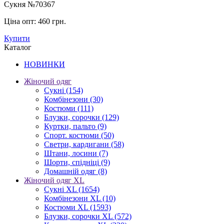
Сукня №70367
Ціна опт:
460 грн.
Купити
Каталог
НОВИНКИ
Жіночий одяг
Сукні
(154)
Комбінезони
(30)
Костюми
(111)
Блузки, сорочки
(129)
Куртки, пальто
(9)
Спорт. костюми
(50)
Светри, кардигани
(58)
Штани, лосини
(7)
Шорти, спідніці
(9)
Домашній одяг
(8)
Жіночий одяг XL
Cукні XL
(1654)
Комбінезони XL
(10)
Костюми XL
(1593)
Блузки, сорочки XL
(572)