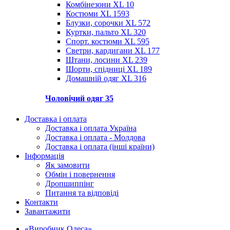
Комбінезони XL
10
Костюми XL
1593
Блузки, сорочки XL
572
Куртки, пальто XL
320
Спорт. костюми XL
595
Светри, кардигани XL
177
Штани, лосини XL
239
Шорти, спідниці XL
189
Домашній одяг XL
316
Чоловічий одяг
35
Доставка і оплата
Доставка і оплата Україна
Доставка і оплата - Молдова
Доставка і оплата (інші країни)
Інформація
Як замовити
Обмін і повернення
Дропшиппінг
Питання та відповіді
Контакти
Завантажити
«Виробник Одеса»