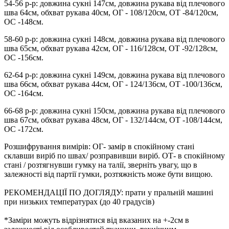
54-56 р-р: довжина сукні 147см, довжина рукава від плечового
шва 64см, обхват рукава 40см, ОГ - 108/120см, ОТ -84/120см,
OC -148см.
58-60 р-р: довжина сукні 148см, довжина рукава від плечового
шва 65см, обхват рукава 42см, ОГ - 116/128см, ОТ -92/128см,
OC -156см.
62-64 р-р: довжина сукні 149см, довжина рукава від плечового
шва 66см, обхват рукава 44см, ОГ - 124/136см, ОТ -100/136см,
OC -164см.
66-68 р-р: довжина сукні 150см, довжина рукава від плечового
шва 67см, обхват рукава 48см, ОГ - 132/144см, ОТ -108/144см,
OC -172см.
Розшифрування вимірів: ОГ- замір в спокійному стані
склавши виріб по швах/ розправивши виріб. ОТ- в спокійному
стані / розтягнувши гумку на талії, зверніть увагу, що в
залежності від партії гумки, розтяжність може бути вищою.
РЕКОМЕНДАЦІЇ ПО ДОГЛЯДУ: прати у пральній машині
при низьких температурах (до 40 градусів)
*Заміри можуть відрізнятися від вказаних на +-2см в