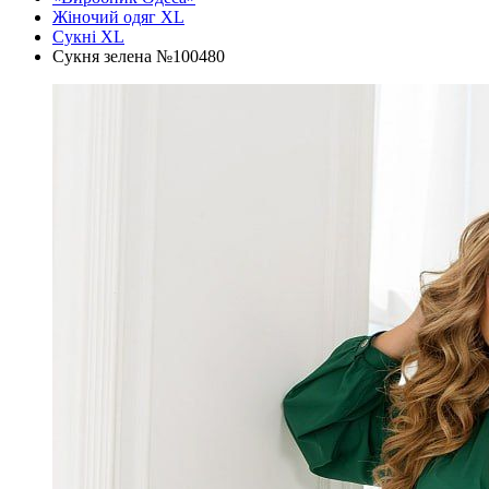
Жіночий одяг XL
Cукні XL
Сукня зелена №100480