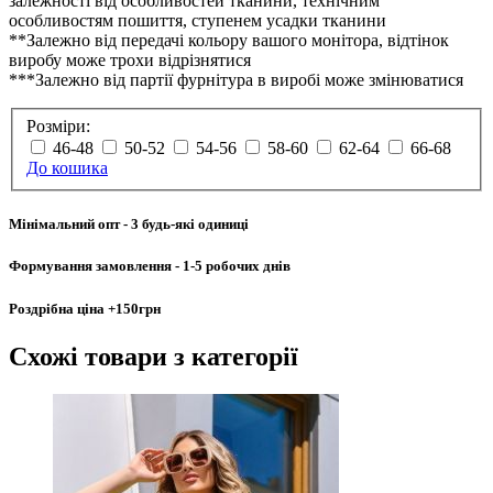
залежності від особливостей тканини, технічним
особливостям пошиття, ступенем усадки тканини
**Залежно від передачі кольору вашого монітора, відтінок
виробу може трохи відрізнятися
***Залежно від партії фурнітура в виробі може змінюватися
Розміри:
46-48
50-52
54-56
58-60
62-64
66-68
До кошика
Мінімальний опт
- 3 будь-які одиниці
Формування замовлення
- 1-5 робочих днів
Роздрібна ціна
+150грн
Схожі товари
з категорії