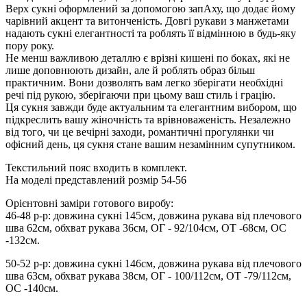
Верх сукні оформлений за допомогою запАху, що додає йому
чарівний акцент та витонченість. Довгі рукави з манжетами
надають сукні елегантності та роблять її відмінною в будь-яку
пору року.
Не менш важливою деталлю є врізні кишені по боках, які не
лише доповнюють дизайн, але й роблять образ більш
практичним. Вони дозволять вам легко зберігати необхідні
речі під рукою, зберігаючи при цьому ваш стиль і грацію.
Ця сукня завжди буде актуальним та елегантним вибором, що
підкреслить вашу жіночність та врівноваженість. Незалежно
від того, чи це вечірні заходи, романтичні прогулянки чи
офісний день, ця сукня стане вашим незамінним супутником.
Текстильний пояс входить в комплект.
На моделі представлений розмір 54-56
Орієнтовні заміри готового виробу:
46-48 р-р: довжина сукні 145см, довжина рукава від плечового
шва 62см, обхват рукава 36см, ОГ - 92/104см, ОТ -68см, OC
-132см.
50-52 р-р: довжина сукні 146см, довжина рукава від плечового
шва 63см, обхват рукава 38см, ОГ - 100/112см, ОТ -79/112см,
OC -140см.