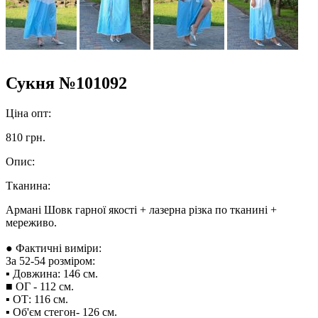
Сукня №101092
Ціна опт:
810 грн.
Опис:
Тканина:
Армані Шовк гарної якості + лазерна різка по тканині +
мереживо.
● Фактичні виміри:
За 52-54 розміром:
▪︎ Довжина: 146 см.
■ ОГ - 112 см.
▪︎ ОТ: 116 см.
▪︎ Об'єм стегон- 126 см.