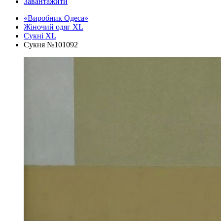
Завантажити
«Виробник Одеса»
Жіночий одяг XL
Cукні XL
Сукня №101092