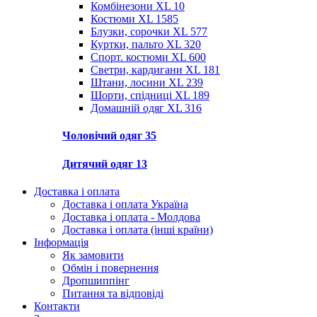
Комбінезони XL
10
Костюми XL
1585
Блузки, сорочки XL
577
Куртки, пальто XL
320
Спорт. костюми XL
600
Светри, кардигани XL
181
Штани, лосини XL
239
Шорти, спідниці XL
189
Домашній одяг XL
316
Чоловічий одяг
35
Дитячий одяг
13
Доставка і оплата
Доставка і оплата Україна
Доставка і оплата - Молдова
Доставка і оплата (інші країни)
Інформація
Як замовити
Обмін і повернення
Дропшиппінг
Питання та відповіді
Контакти