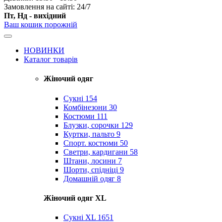
Замовлення на сайті: 24/7
Пт, Нд - вихідний
Ваш кошик порожній
НОВИНКИ
Каталог товарів
Жіночий одяг
Сукні
154
Комбінезони
30
Костюми
111
Блузки, сорочки
129
Куртки, пальто
9
Спорт. костюми
50
Светри, кардигани
58
Штани, лосини
7
Шорти, спідніці
9
Домашній одяг
8
Жіночий одяг XL
Cукні XL
1651