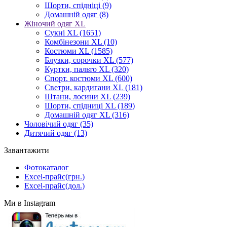
Шорти, спідніці
(9)
Домашній одяг
(8)
Жіночий одяг XL
Cукні XL
(1651)
Комбінезони XL
(10)
Костюми XL
(1585)
Блузки, сорочки XL
(577)
Куртки, пальто XL
(320)
Спорт. костюми XL
(600)
Светри, кардигани XL
(181)
Штани, лосини XL
(239)
Шорти, спідниці XL
(189)
Домашній одяг XL
(316)
Чоловічий одяг
(35)
Дитячий одяг
(13)
Завантажити
Фотокаталог
Excel-прайс(грн.)
Excel-прайс(дол.)
Ми в Instagram