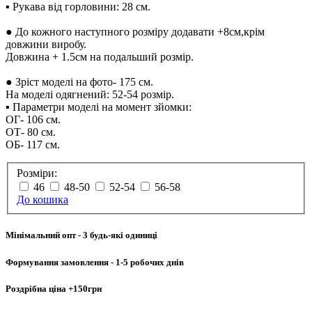
▪︎ Рукава від горловини: 28 см.
● До кожного наступного розміру додавати +8см,крім
довжини виробу.
Довжина + 1.5см на подальший розмір.
● Зріст моделі на фото- 175 см.
На моделі одягнений: 52-54 розмір.
▪︎ Параметри моделі на момент зйомки:
ОГ- 106 см.
ОТ- 80 см.
ОБ- 117 см.
Розміри:
46
48-50
52-54
56-58
До кошика
Мінімальний опт
- 3 будь-які одиниці
Формування замовлення
- 1-5 робочих днів
Роздрібна ціна
+150грн