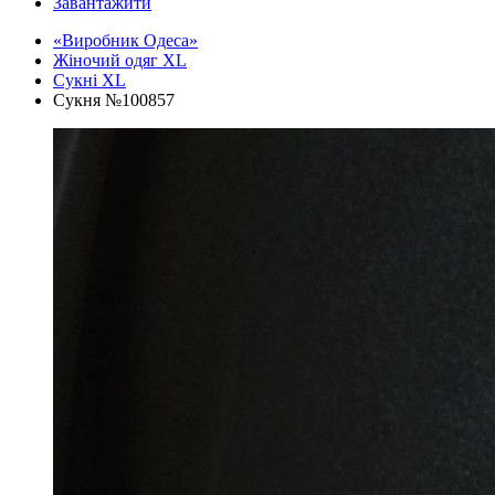
Завантажити
«Виробник Одеса»
Жіночий одяг XL
Cукні XL
Сукня №100857