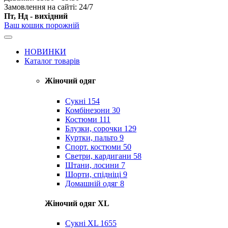
Замовлення на сайті: 24/7
Пт, Нд - вихідний
Ваш кошик порожній
НОВИНКИ
Каталог товарів
Жіночий одяг
Сукні
154
Комбінезони
30
Костюми
111
Блузки, сорочки
129
Куртки, пальто
9
Спорт. костюми
50
Светри, кардигани
58
Штани, лосини
7
Шорти, спідніці
9
Домашній одяг
8
Жіночий одяг XL
Cукні XL
1655