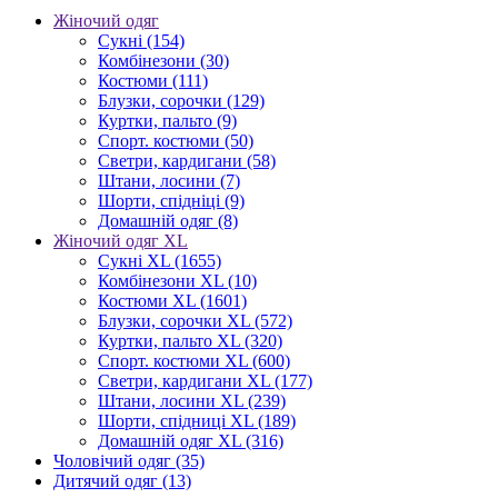
Жіночий одяг
Сукні
(154)
Комбінезони
(30)
Костюми
(111)
Блузки, сорочки
(129)
Куртки, пальто
(9)
Спорт. костюми
(50)
Светри, кардигани
(58)
Штани, лосини
(7)
Шорти, спідніці
(9)
Домашній одяг
(8)
Жіночий одяг XL
Cукні XL
(1655)
Комбінезони XL
(10)
Костюми XL
(1601)
Блузки, сорочки XL
(572)
Куртки, пальто XL
(320)
Спорт. костюми XL
(600)
Светри, кардигани XL
(177)
Штани, лосини XL
(239)
Шорти, спідниці XL
(189)
Домашній одяг XL
(316)
Чоловічий одяг
(35)
Дитячий одяг
(13)