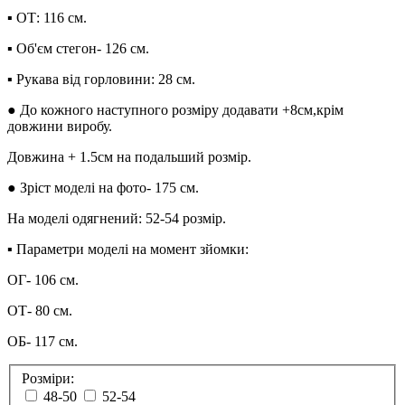
▪︎ ОТ: 116 см.
▪︎ Об'єм стегон- 126 см.
▪︎ Рукава від горловини: 28 см.
● До кожного наступного розміру додавати +8см,крім
довжини виробу.
Довжина + 1.5см на подальший розмір.
● Зріст моделі на фото- 175 см.
На моделі одягнений: 52-54 розмір.
▪︎ Параметри моделі на момент зйомки:
ОГ- 106 см.
ОТ- 80 см.
ОБ- 117 см.
Розміри:
48-50
52-54