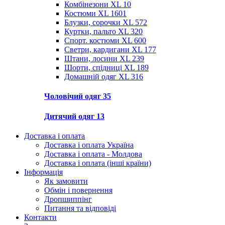
Комбінезони XL
10
Костюми XL
1601
Блузки, сорочки XL
572
Куртки, пальто XL
320
Спорт. костюми XL
600
Светри, кардигани XL
177
Штани, лосини XL
239
Шорти, спідниці XL
189
Домашній одяг XL
316
Чоловічий одяг
35
Дитячий одяг
13
Доставка і оплата
Доставка і оплата Україна
Доставка і оплата - Молдова
Доставка і оплата (інші країни)
Інформація
Як замовити
Обмін і повернення
Дропшиппінг
Питання та відповіді
Контакти