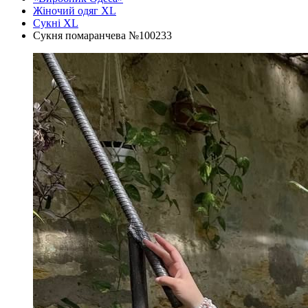
Жіночий одяг XL
Cукні XL
Сукня помаранчева №100233