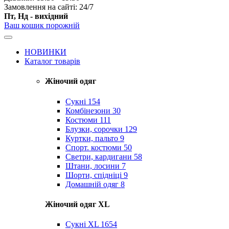
Замовлення на сайті: 24/7
Пт, Нд - вихідний
Ваш кошик порожній
НОВИНКИ
Каталог товарів
Жіночий одяг
Сукні
154
Комбінезони
30
Костюми
111
Блузки, сорочки
129
Куртки, пальто
9
Спорт. костюми
50
Светри, кардигани
58
Штани, лосини
7
Шорти, спідніці
9
Домашній одяг
8
Жіночий одяг XL
Cукні XL
1654