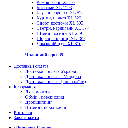
Комбінезони XL
10
Костюми XL
1593
Блузки, сорочки XL
572
Куртки, пальто XL
320
Спорт. костюми XL
595
Светри, кардигани XL
177
Штани, лосини XL
239
Шорти, спідниці XL
189
Домашній одяг XL
316
Чоловічий одяг
35
Доставка і оплата
Доставка і оплата Україна
Доставка і оплата - Молдова
Доставка і оплата (інші країни)
Інформація
Як замовити
Обмін і повернення
Дропшиппінг
Питання та відповіді
Контакти
Завантажити
«Виробник Одеса»