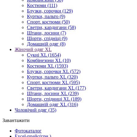
Костюми
(111)
Блузки, сорочки
(129)
Куртки, пальто
(9)
Спорт. костюми
(50)
Светри, кардигани
(58)
Штани, лосини
(7)
Шорти, спідніці
(9)
Домашній одяг
(8)
Жіночий одяг XL
Cукні XL
(1654)
Комбінезони XL
(10)
Костюми XL
(1593)
Блузки, сорочки XL
(572)
Куртки, пальто XL
(320)
Спорт. костюми XL
(595)
Светри, кардигани XL
(177)
Штани, лосини XL
(239)
Шорти, спідниці XL
(189)
Домашній одяг XL
(316)
Чоловічий одяг
(35)
Завантажити
Фотокаталог
Excel-прайс(грн.)