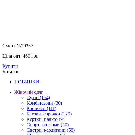
Сукня №70367
Ціна опт:
460 грн.
Купити
Каталог
НОВИНКИ
Жіночий одяг
Сукні
(154)
Комбінезони
(30)
Костюми
(111)
Блузки, сорочки
(129)
Куртки, пальто
(9)
Спорт. костюми
(50)
Светри, кардигани
(58)