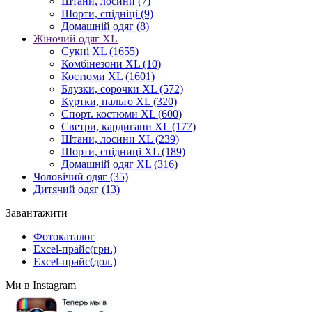
Штани, лосини
(7)
Шорти, спідніці
(9)
Домашній одяг
(8)
Жіночий одяг XL
Cукні XL
(1655)
Комбінезони XL
(10)
Костюми XL
(1601)
Блузки, сорочки XL
(572)
Куртки, пальто XL
(320)
Спорт. костюми XL
(600)
Светри, кардигани XL
(177)
Штани, лосини XL
(239)
Шорти, спідниці XL
(189)
Домашній одяг XL
(316)
Чоловічий одяг
(35)
Дитячий одяг
(13)
Завантажити
Фотокаталог
Excel-прайс(грн.)
Excel-прайс(дол.)
Ми в Instagram