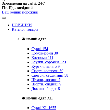
Замовлення на сайті: 24/7
Пт, Нд - вихідний
Ваш кошик порожній
НОВИНКИ
Каталог товарів
Жіночий одяг
Сукні
154
Комбінезони
30
Костюми
111
Блузки, сорочки
129
Куртки, пальто
9
Спорт. костюми
50
Светри, кардигани
58
Штани, лосини
7
Шорти, спідніці
9
Домашній одяг
8
Жіночий одяг XL
Cукні XL
1655