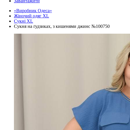
Завантажити
«Виробник Одеса»
Жіночий одяг XL
Cукні XL
Сукня на ґудзиках, з кишенями джинс №100750