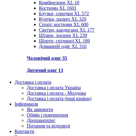
Комбінезони XL
10
Костюми XL
1601
Блузки, сорочки XL
572
Куртки, пальто XL
320
Спорт. костюми XL
600
Светри, кардигани XL
177
Штани, лосини XL
239
Шорти, спідниці XL
189
Домашній одяг XL
316
Чоловічий одяг
35
Дитячий одяг
13
Доставка і оплата
Доставка і оплата Україна
Доставка і оплата - Молдова
Доставка і оплата (інші країни)
Інформація
Як замовити
Обмін і повернення
Дропшиппінг
Питання та відповіді
Контакти