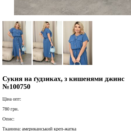
Сукня на ґудзиках, з кишенями джинс
№100750
Ціна опт:
780 грн.
Опис:
Тканина: американський креп-жатка