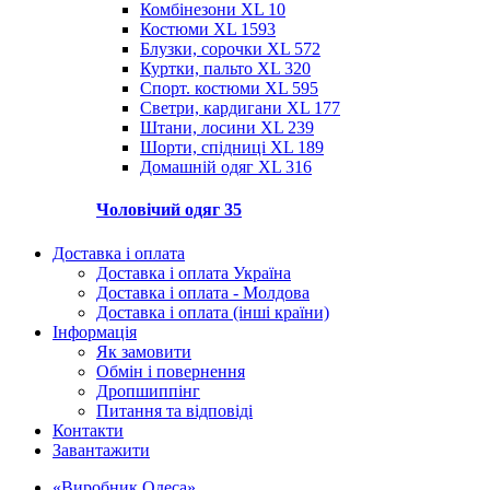
Комбінезони XL
10
Костюми XL
1593
Блузки, сорочки XL
572
Куртки, пальто XL
320
Спорт. костюми XL
595
Светри, кардигани XL
177
Штани, лосини XL
239
Шорти, спідниці XL
189
Домашній одяг XL
316
Чоловічий одяг
35
Доставка і оплата
Доставка і оплата Україна
Доставка і оплата - Молдова
Доставка і оплата (інші країни)
Інформація
Як замовити
Обмін і повернення
Дропшиппінг
Питання та відповіді
Контакти
Завантажити
«Виробник Одеса»