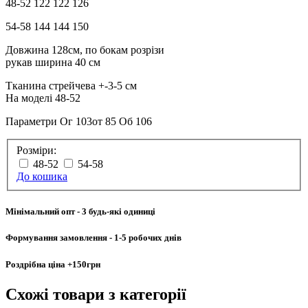
48-52 122 122 126
54-58 144 144 150
Довжина 128см, по бокам розрізи
рукав ширина 40 см
Тканина стрейчева +-3-5 см
На моделі 48-52
Параметри Ог 103от 85 Об 106
Розміри:
48-52
54-58
До кошика
Мінімальний опт
- 3 будь-які одиниці
Формування замовлення
- 1-5 робочих днів
Роздрібна ціна
+150грн
Схожі товари
з категорії