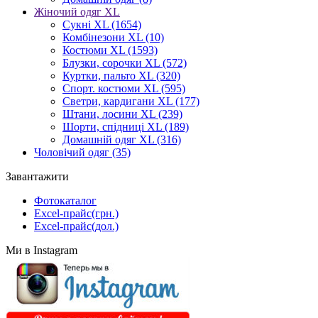
Жіночий одяг XL
Cукні XL
(1654)
Комбінезони XL
(10)
Костюми XL
(1593)
Блузки, сорочки XL
(572)
Куртки, пальто XL
(320)
Спорт. костюми XL
(595)
Светри, кардигани XL
(177)
Штани, лосини XL
(239)
Шорти, спідниці XL
(189)
Домашній одяг XL
(316)
Чоловічий одяг
(35)
Завантажити
Фотокаталог
Excel-прайс(грн.)
Excel-прайс(дол.)
Ми в Instagram