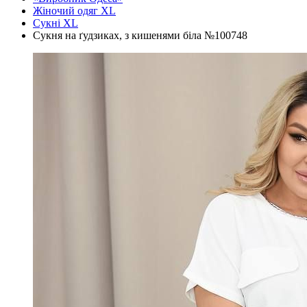
Жіночий одяг XL
Cукні XL
Сукня на ґудзиках, з кишенями біла №100748