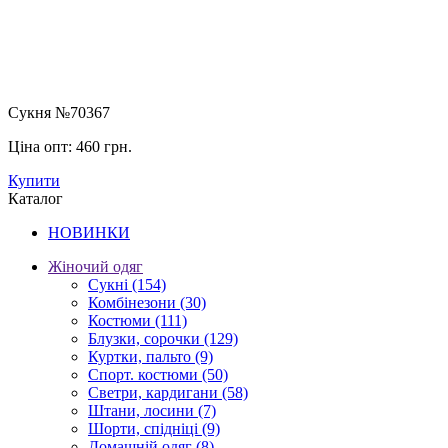
Сукня №70367
Ціна опт:
460 грн.
Купити
Каталог
НОВИНКИ
Жіночий одяг
Сукні
(154)
Комбінезони
(30)
Костюми
(111)
Блузки, сорочки
(129)
Куртки, пальто
(9)
Спорт. костюми
(50)
Светри, кардигани
(58)
Штани, лосини
(7)
Шорти, спідніці
(9)
Домашній одяг
(8)