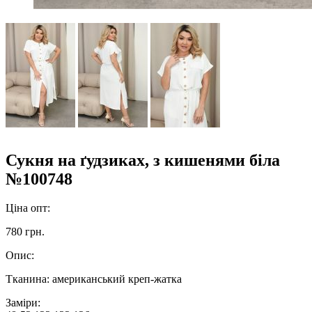
Сукня на ґудзиках, з кишенями біла
№100748
Ціна опт:
780 грн.
Опис:
Тканина: американський креп-жатка
Заміри: