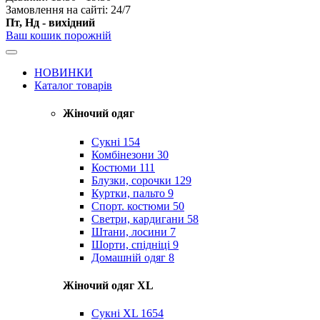
Замовлення на сайті: 24/7
Пт, Нд - вихідний
Ваш кошик порожній
НОВИНКИ
Каталог товарів
Жіночий одяг
Сукні
154
Комбінезони
30
Костюми
111
Блузки, сорочки
129
Куртки, пальто
9
Спорт. костюми
50
Светри, кардигани
58
Штани, лосини
7
Шорти, спідніці
9
Домашній одяг
8
Жіночий одяг XL
Cукні XL
1654