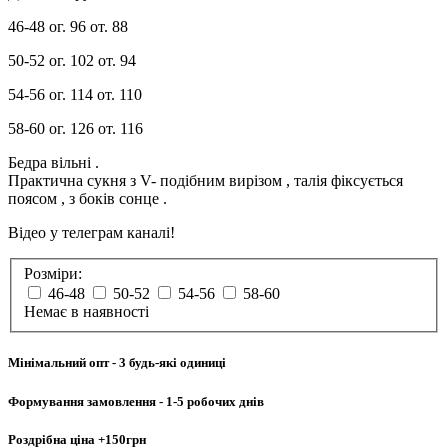
46-48 ог. 96 от. 88
50-52 ог. 102 от. 94
54-56 ог. 114 от. 110
58-60 ог. 126 от. 116
Бедра вільні .
Практична сукня з V- подібним вирізом , талія фіксується
поясом , з боків сонце .
Відео у телеграм каналі!
Розміри:
46-48
50-52
54-56
58-60
Немає в наявності
Мінімальний опт
- 3 будь-які одиниці
Формування замовлення
- 1-5 робочих днів
Роздрібна ціна
+150грн