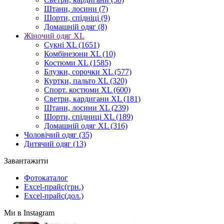
Штани, лосини
(7)
Шорти, спідніці
(9)
Домашній одяг
(8)
Жіночий одяг XL
Cукні XL
(1651)
Комбінезони XL
(10)
Костюми XL
(1585)
Блузки, сорочки XL
(577)
Куртки, пальто XL
(320)
Спорт. костюми XL
(600)
Светри, кардигани XL
(181)
Штани, лосини XL
(239)
Шорти, спідниці XL
(189)
Домашній одяг XL
(316)
Чоловічий одяг
(35)
Дитячий одяг
(13)
Завантажити
Фотокаталог
Excel-прайс(грн.)
Excel-прайс(дол.)
Ми в Instagram