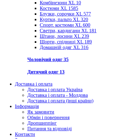
Комбінезони XL
10
Костюми XL
1585
Блузки, сорочки XL
577
Куртки, пальто XL
320
Спорт. костюми XL
600
Светри, кардигани XL
181
Штани, лосини XL
239
Шорти, спідниці XL
189
Домашній одяг XL
316
Чоловічий одяг
35
Дитячий одяг
13
Доставка і оплата
Доставка і оплата Україна
Доставка і оплата - Молдова
Доставка і оплата (інші країни)
Інформація
Як замовити
Обмін і повернення
Дропшиппінг
Питання та відповіді
Контакти