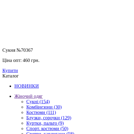
Сукня №70367
Ціна опт:
460 грн.
Купити
Каталог
НОВИНКИ
Жіночий одяг
Сукні
(154)
Комбінезони
(30)
Костюми
(111)
Блузки, сорочки
(129)
Куртки, пальто
(9)
Спорт. костюми
(50)
Светри, кардигани
(58)