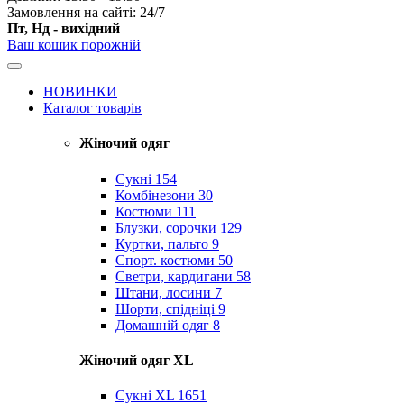
Замовлення на сайті: 24/7
Пт, Нд - вихідний
Ваш кошик порожній
НОВИНКИ
Каталог товарів
Жіночий одяг
Сукні
154
Комбінезони
30
Костюми
111
Блузки, сорочки
129
Куртки, пальто
9
Спорт. костюми
50
Светри, кардигани
58
Штани, лосини
7
Шорти, спідніці
9
Домашній одяг
8
Жіночий одяг XL
Cукні XL
1651