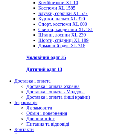
Комбінезони XL
10
Костюми XL
1585
Блузки, сорочки XL
577
Куртки, пальто XL
320
Спорт. костюми XL
600
Светри, кардигани XL
181
Штани, лосини XL
239
Шорти, спідниці XL
189
Домашній одяг XL
316
Чоловічий одяг
35
Дитячий одяг
13
Доставка і оплата
Доставка і оплата Україна
Доставка і оплата - Молдова
Доставка і оплата (інші країни)
Інформація
Як замовити
Обмін і повернення
Дропшиппінг
Питання та відповіді
Контакти