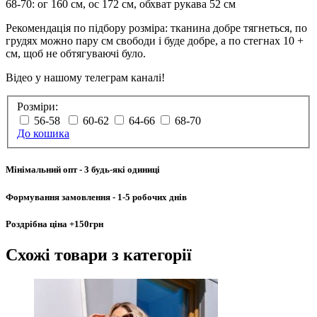
68-70: ог 160 см, ос 172 см, обхват рукава 52 см
Рекомендація по підбору розміра: тканина добре тягнеться, по
грудях можно пару см свободи і буде добре, а по стегнах 10 +
см, щоб не обтягуваючі було.
Відео у нашому телеграм каналі!
Розміри:
56-58
60-62
64-66
68-70
До кошика
Мінімальний опт
- 3 будь-які одиниці
Формування замовлення
- 1-5 робочих днів
Роздрібна ціна
+150грн
Схожі товари
з категорії