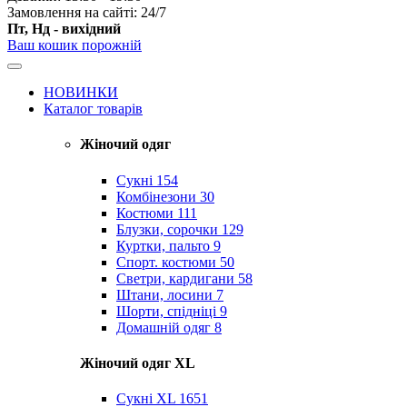
Замовлення на сайті: 24/7
Пт, Нд - вихідний
Ваш кошик порожній
НОВИНКИ
Каталог товарів
Жіночий одяг
Сукні
154
Комбінезони
30
Костюми
111
Блузки, сорочки
129
Куртки, пальто
9
Спорт. костюми
50
Светри, кардигани
58
Штани, лосини
7
Шорти, спідніці
9
Домашній одяг
8
Жіночий одяг XL
Cукні XL
1651