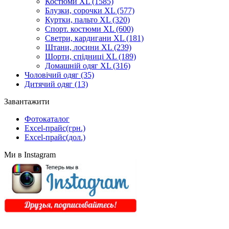
Костюми XL
(1585)
Блузки, сорочки XL
(577)
Куртки, пальто XL
(320)
Спорт. костюми XL
(600)
Светри, кардигани XL
(181)
Штани, лосини XL
(239)
Шорти, спідниці XL
(189)
Домашній одяг XL
(316)
Чоловічий одяг
(35)
Дитячий одяг
(13)
Завантажити
Фотокаталог
Excel-прайс(грн.)
Excel-прайс(дол.)
Ми в Instagram