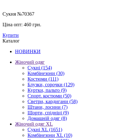
Сукня №70367
Ціна опт:
460 грн.
Купити
Каталог
НОВИНКИ
Жіночий одяг
Сукні
(154)
Комбінезони
(30)
Костюми
(111)
Блузки, сорочки
(129)
Куртки, пальто
(9)
Спорт. костюми
(50)
Светри, кардигани
(58)
Штани, лосини
(7)
Шорти, спідніці
(9)
Домашній одяг
(8)
Жіночий одяг XL
Cукні XL
(1651)
Комбінезони XL
(10)