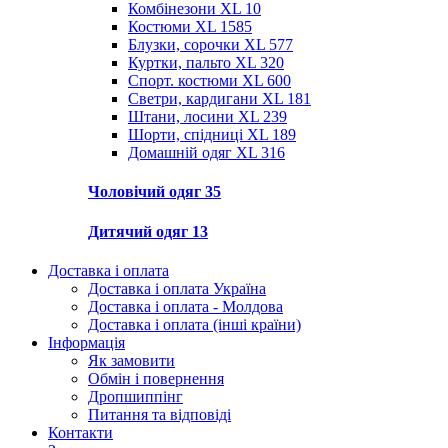
Комбінезони XL
10
Костюми XL
1585
Блузки, сорочки XL
577
Куртки, пальто XL
320
Спорт. костюми XL
600
Светри, кардигани XL
181
Штани, лосини XL
239
Шорти, спідниці XL
189
Домашній одяг XL
316
Чоловічий одяг
35
Дитячий одяг
13
Доставка і оплата
Доставка і оплата Україна
Доставка і оплата - Молдова
Доставка і оплата (інші країни)
Інформація
Як замовити
Обмін і повернення
Дропшиппінг
Питання та відповіді
Контакти