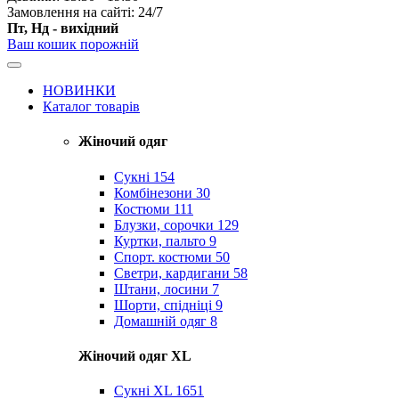
Замовлення на сайті: 24/7
Пт, Нд - вихідний
Ваш кошик порожній
НОВИНКИ
Каталог товарів
Жіночий одяг
Сукні
154
Комбінезони
30
Костюми
111
Блузки, сорочки
129
Куртки, пальто
9
Спорт. костюми
50
Светри, кардигани
58
Штани, лосини
7
Шорти, спідніці
9
Домашній одяг
8
Жіночий одяг XL
Cукні XL
1651