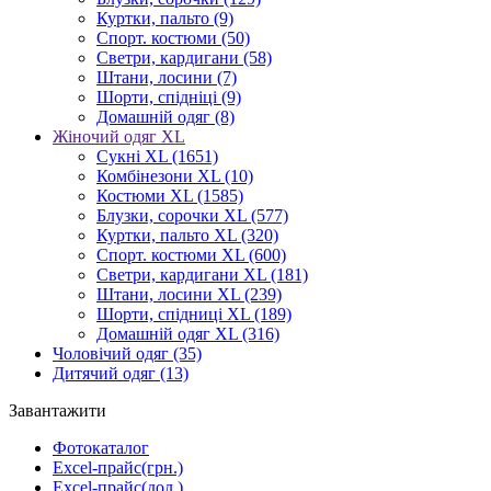
Куртки, пальто
(9)
Спорт. костюми
(50)
Светри, кардигани
(58)
Штани, лосини
(7)
Шорти, спідніці
(9)
Домашній одяг
(8)
Жіночий одяг XL
Cукні XL
(1651)
Комбінезони XL
(10)
Костюми XL
(1585)
Блузки, сорочки XL
(577)
Куртки, пальто XL
(320)
Спорт. костюми XL
(600)
Светри, кардигани XL
(181)
Штани, лосини XL
(239)
Шорти, спідниці XL
(189)
Домашній одяг XL
(316)
Чоловічий одяг
(35)
Дитячий одяг
(13)
Завантажити
Фотокаталог
Excel-прайс(грн.)
Excel-прайс(дол.)