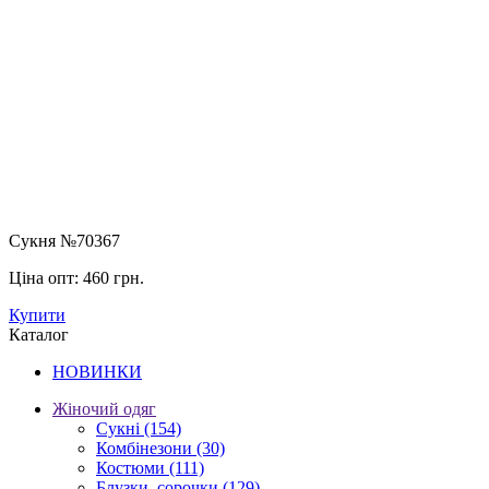
Сукня №70367
Ціна опт:
460 грн.
Купити
Каталог
НОВИНКИ
Жіночий одяг
Сукні
(154)
Комбінезони
(30)
Костюми
(111)
Блузки, сорочки
(129)