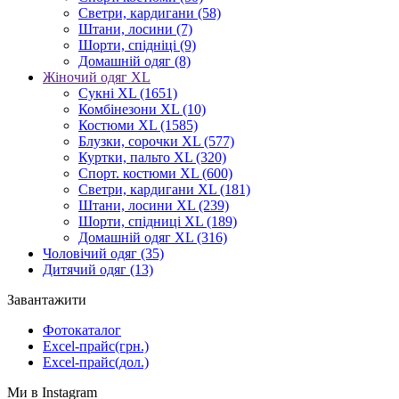
Светри, кардигани
(58)
Штани, лосини
(7)
Шорти, спідніці
(9)
Домашній одяг
(8)
Жіночий одяг XL
Cукні XL
(1651)
Комбінезони XL
(10)
Костюми XL
(1585)
Блузки, сорочки XL
(577)
Куртки, пальто XL
(320)
Спорт. костюми XL
(600)
Светри, кардигани XL
(181)
Штани, лосини XL
(239)
Шорти, спідниці XL
(189)
Домашній одяг XL
(316)
Чоловічий одяг
(35)
Дитячий одяг
(13)
Завантажити
Фотокаталог
Excel-прайс(грн.)
Excel-прайс(дол.)
Ми в Instagram