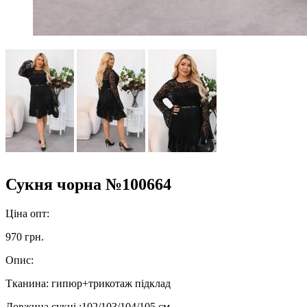
Сукня чорна №100664
Ціна опт:
970 грн.
Опис:
Тканина: гипюр+трикотаж підклад
Довжина сукні :102/103/104/105 см