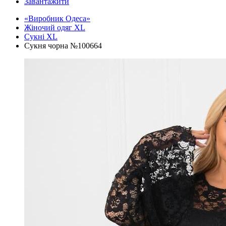
Завантажити
«Виробник Одеса»
Жіночий одяг XL
Cукні XL
Сукня чорна №100664