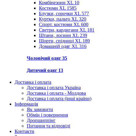
Комбінезони XL
10
Костюми XL
1585
Блузки, сорочки XL
577
Куртки, пальто XL
320
Спорт. костюми XL
600
Светри, кардигани XL
181
Штани, лосини XL
239
Шорти, спідниці XL
189
Домашній одяг XL
316
Чоловічий одяг
35
Дитячий одяг
13
Доставка і оплата
Доставка і оплата Україна
Доставка і оплата - Молдова
Доставка і оплата (інші країни)
Інформація
Як замовити
Обмін і повернення
Дропшиппінг
Питання та відповіді
Контакти