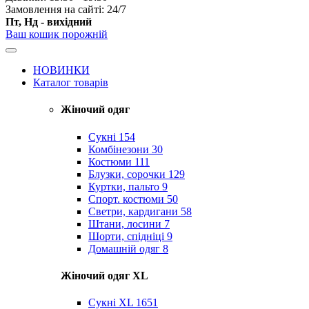
Замовлення на сайті: 24/7
Пт, Нд - вихідний
Ваш кошик порожній
НОВИНКИ
Каталог товарів
Жіночий одяг
Сукні
154
Комбінезони
30
Костюми
111
Блузки, сорочки
129
Куртки, пальто
9
Спорт. костюми
50
Светри, кардигани
58
Штани, лосини
7
Шорти, спідніці
9
Домашній одяг
8
Жіночий одяг XL
Cукні XL
1651