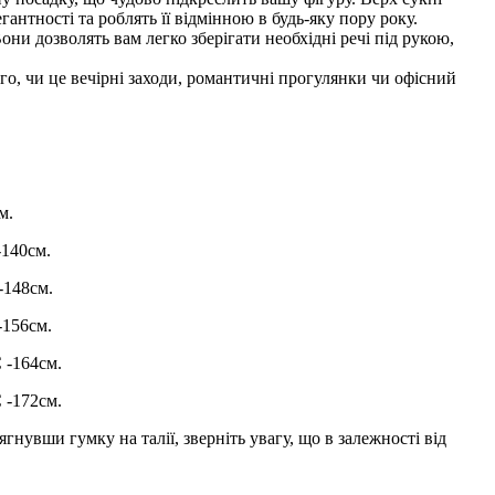
нтності та роблять її відмінною в будь-яку пору року.
и дозволять вам легко зберігати необхідні речі під рукою,
го, чи це вечірні заходи, романтичні прогулянки чи офісний
м.
-140см.
-148см.
-156см.
 -164см.
 -172см.
нувши гумку на талії, зверніть увагу, що в залежності від