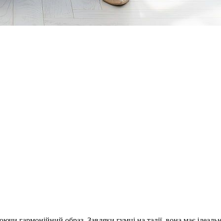
ючи гармонійний образ. Завдяки гумці на талії, вона має ідеальн