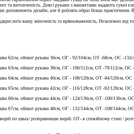
 та витонченість. Довгі рукави з манжетами надають сукні елега
ше доповнюють дизайн, але й роблять образ більш практичним. Вон
дкреслить вашу жіночність та врівноваженість. Незалежно від то
шва 62см, обхват рукава 36см, ОГ - 92/104см, ОТ -68см, OC -132с
шва 63см, обхват рукава 38см, ОГ - 100/112см, ОТ -79/112см, OC 
шва 64см, обхват рукава 40см, ОГ - 108/120см, ОТ -84/120см, OC 
шва 65см, обхват рукава 42см, ОГ - 116/128см, ОТ -92/128см, OC 
шва 66см, обхват рукава 44см, ОГ - 124/136см, ОТ -100/136см, OC
шва 67см, обхват рукава 48см, ОГ - 132/144см, ОТ -108/144см, OC
иріб по швах/ розправивши виріб. ОТ- в спокійному стані / розтяг