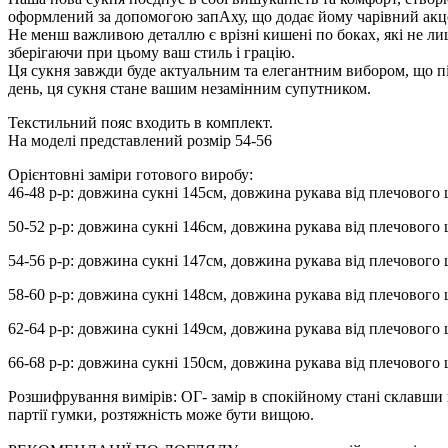
оформлений за допомогою запАху, що додає йому чарівний акцент
Не менш важливою деталлю є врізні кишені по боках, які не ли
зберігаючи при цьому ваш стиль і грацію.
Ця сукня завжди буде актуальним та елегантним вибором, що пі
день, ця сукня стане вашим незамінним супутником.
Текстильний пояс входить в комплект.
На моделі представлений розмір 54-56
Орієнтовні заміри готового виробу:
46-48 р-р: довжина сукні 145см, довжина рукава від плечового 
50-52 р-р: довжина сукні 146см, довжина рукава від плечового 
54-56 р-р: довжина сукні 147см, довжина рукава від плечового 
58-60 р-р: довжина сукні 148см, довжина рукава від плечового 
62-64 р-р: довжина сукні 149см, довжина рукава від плечового 
66-68 р-р: довжина сукні 150см, довжина рукава від плечового 
Розшифрування вимірів: ОГ- замір в спокійному стані склавши в
партії гумки, розтяжність може бути вищою.