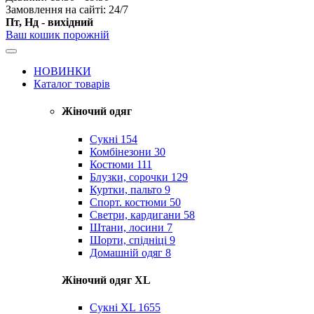
Замовлення на сайті: 24/7
Пт, Нд - вихідний
Ваш кошик порожній
НОВИНКИ
Каталог товарів
Жіночий одяг
Сукні
154
Комбінезони
30
Костюми
111
Блузки, сорочки
129
Куртки, пальто
9
Спорт. костюми
50
Светри, кардигани
58
Штани, лосини
7
Шорти, спідніці
9
Домашній одяг
8
Жіночий одяг XL
Cукні XL
1655