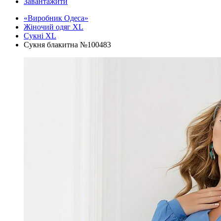
Завантажити
«Виробник Одеса»
Жіночий одяг XL
Cукні XL
Сукня блакитна №100483