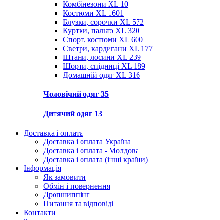
Комбінезони XL
10
Костюми XL
1601
Блузки, сорочки XL
572
Куртки, пальто XL
320
Спорт. костюми XL
600
Светри, кардигани XL
177
Штани, лосини XL
239
Шорти, спідниці XL
189
Домашній одяг XL
316
Чоловічий одяг
35
Дитячий одяг
13
Доставка і оплата
Доставка і оплата Україна
Доставка і оплата - Молдова
Доставка і оплата (інші країни)
Інформація
Як замовити
Обмін і повернення
Дропшиппінг
Питання та відповіді
Контакти