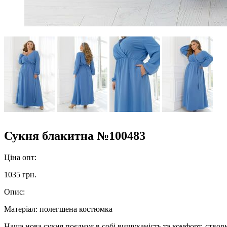
Сукня блакитна №100483
Ціна опт:
1035 грн.
Опис:
Матеріал:
полегшена костюмка
Наша нова сукня поєднує в собі вишуканість та комфорт, створю