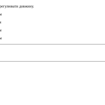
 регулювати довжину.
см
м
м
см