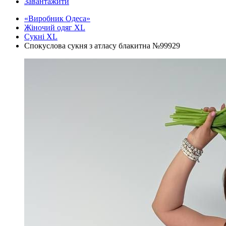
Завантажити
«Виробник Одеса»
Жіночий одяг XL
Cукні XL
Спокуслова сукня з атласу блакитна №99929