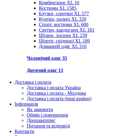
Комбінезони XL
10
Костюми XL
1585
Блузки, сорочки XL
577
Куртки, пальто XL
320
Спорт. костюми XL
600
Светри, кардигани XL
181
Штани, лосини XL
239
Шорти, спідниці XL
189
Домашній одяг XL
316
Чоловічий одяг
35
Дитячий одяг
13
Доставка і оплата
Доставка і оплата Україна
Доставка і оплата - Молдова
Доставка і оплата (інші країни)
Інформація
Як замовити
Обмін і повернення
Дропшиппінг
Питання та відповіді
Контакти