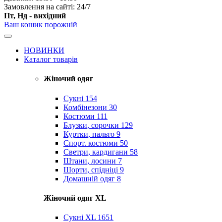
Замовлення на сайті: 24/7
Пт, Нд - вихідний
Ваш кошик порожній
НОВИНКИ
Каталог товарів
Жіночий одяг
Сукні
154
Комбінезони
30
Костюми
111
Блузки, сорочки
129
Куртки, пальто
9
Спорт. костюми
50
Светри, кардигани
58
Штани, лосини
7
Шорти, спідніці
9
Домашній одяг
8
Жіночий одяг XL
Cукні XL
1651