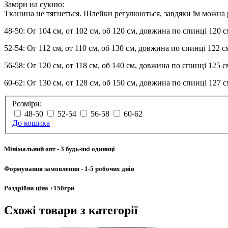
Заміри на сукню:
Тканина не тягнеться. Шлейки регулюються, завдяки їм можна
48-50: Ог 104 см, от 102 см, об 120 см, довжина по спинці 120 
52-54: Ог 112 см, от 110 см, об 130 см, довжина по спинці 122 с
56-58: Ог 120 см, от 118 см, об 140 см, довжина по спинці 125 с
60-62: Ог 130 см, от 128 см, об 150 см, довжина по спинці 127 
Розміри:
48-50
52-54
56-58
60-62
До кошика
Мінімальний опт
- 3 будь-які одиниці
Формування замовлення
- 1-5 робочих днів
Роздрібна ціна
+150грн
Схожі товари
з категорії