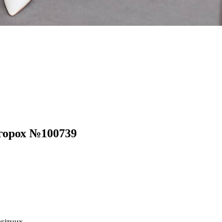
горох №100739
агітних