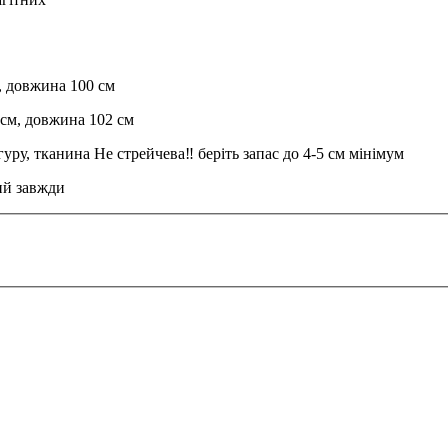
м, довжина 100 см
6 см, довжина 102 см
уру, тканина Не стрейчева‼️ беріть запас до 4-5 см мінімум
ий завжди