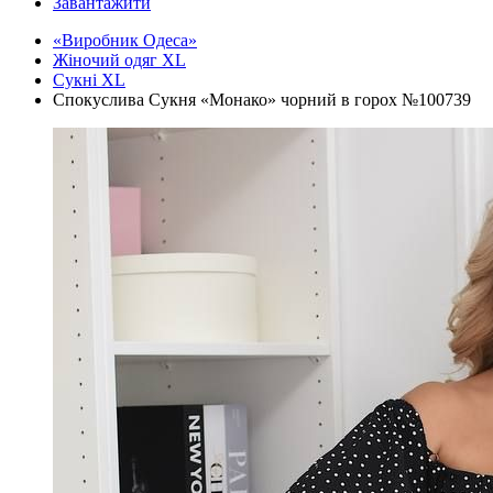
Завантажити
«Виробник Одеса»
Жіночий одяг XL
Cукні XL
Спокуслива Сукня «Монако» чорний в горох №100739