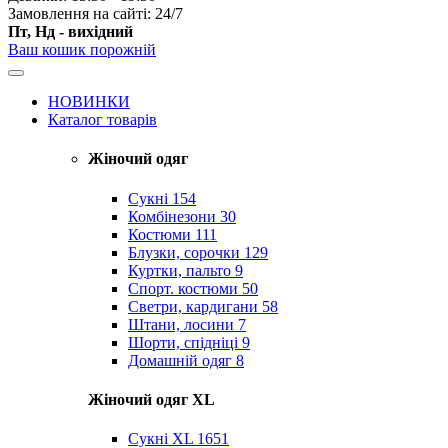
Замовлення на сайті: 24/7
Пт, Нд - вихідний
Ваш кошик порожній
НОВИНКИ
Каталог товарів
Жіночий одяг
Сукні
154
Комбінезони
30
Костюми
111
Блузки, сорочки
129
Куртки, пальто
9
Спорт. костюми
50
Светри, кардигани
58
Штани, лосини
7
Шорти, спідніці
9
Домашній одяг
8
Жіночий одяг XL
Cукні XL
1651