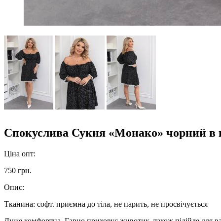
Спокуслива Сукня «Монако» чорний в 
Ціна опт:
750 грн.
Опис:
Тканина: софт. приємна до тіла, не парить, не просвічується
Дуже комфортна, Гарно приховує животик, також підійде для в