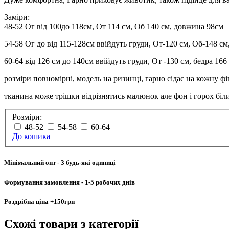
Заміри:
48-52 Ог від 100до 118см, От 114 см, Об 140 см, довжина 98см
54-58 Ог до від 115-128см ввійдуть груди, От-120 см, Об-148 с
60-64 від 126 см до 140см ввійдуть груди, От -130 см, бедра 16
розміри повномірні, модель на ризинці, гарно сідає на кожну фіг
тканина може трішки відрізнятись малюнок але фон і горох біл
Розміри:
48-52
54-58
60-64
До кошика
Мінімальний опт
- 3 будь-які одиниці
Формування замовлення
- 1-5 робочих днів
Роздрібна ціна
+150грн
Схожі товари
з категорії