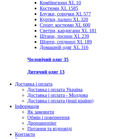
Комбінезони XL
10
Костюми XL
1585
Блузки, сорочки XL
577
Куртки, пальто XL
320
Спорт. костюми XL
600
Светри, кардигани XL
181
Штани, лосини XL
239
Шорти, спідниці XL
189
Домашній одяг XL
316
Чоловічий одяг
35
Дитячий одяг
13
Доставка і оплата
Доставка і оплата Україна
Доставка і оплата - Молдова
Доставка і оплата (інші країни)
Інформація
Як замовити
Обмін і повернення
Дропшиппінг
Питання та відповіді
Контакти