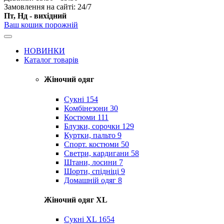
Замовлення на сайті: 24/7
Пт, Нд - вихідний
Ваш кошик порожній
НОВИНКИ
Каталог товарів
Жіночий одяг
Сукні
154
Комбінезони
30
Костюми
111
Блузки, сорочки
129
Куртки, пальто
9
Спорт. костюми
50
Светри, кардигани
58
Штани, лосини
7
Шорти, спідніці
9
Домашній одяг
8
Жіночий одяг XL
Cукні XL
1654