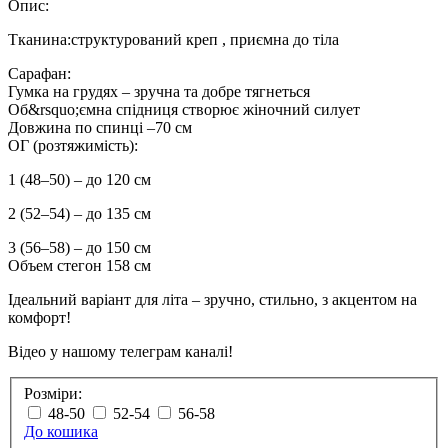
Опис:
Тканина:структурований креп , приємна до тіла
Сарафан:
Гумка на грудях – зручна та добре тягнеться
Об&rsquo;ємна спідниця створює жіночний силует
Довжина по спинці –70 см
ОГ (розтяжимість):
1 (48–50) – до 120 см
2 (52–54) – до 135 см
3 (56–58) – до 150 см
Объем стегон 158 см
Ідеальний варіант для літа – зручно, стильно, з акцентом на
комфорт!
Відео у нашому телеграм каналі!
Розміри:
48-50
52-54
56-58
До кошика