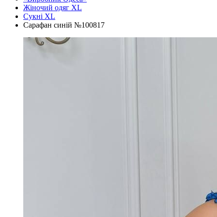
Жіночий одяг XL
Cукні XL
Сарафан синій №100817