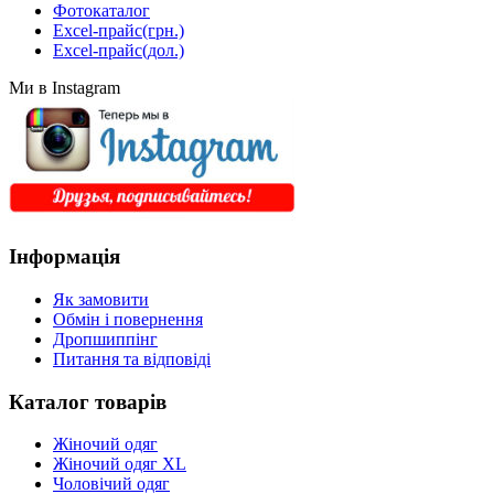
Фотокаталог
Excel-прайс(грн.)
Excel-прайс(дол.)
Ми в Instagram
Інформація
Як замовити
Обмін і повернення
Дропшиппінг
Питання та відповіді
Каталог товарів
Жіночий одяг
Жіночий одяг XL
Чоловічий одяг