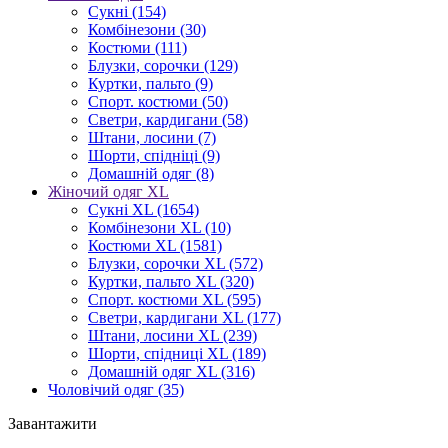
Сукні
(154)
Комбінезони
(30)
Костюми
(111)
Блузки, сорочки
(129)
Куртки, пальто
(9)
Спорт. костюми
(50)
Светри, кардигани
(58)
Штани, лосини
(7)
Шорти, спідніці
(9)
Домашній одяг
(8)
Жіночий одяг XL
Cукні XL
(1654)
Комбінезони XL
(10)
Костюми XL
(1581)
Блузки, сорочки XL
(572)
Куртки, пальто XL
(320)
Спорт. костюми XL
(595)
Светри, кардигани XL
(177)
Штани, лосини XL
(239)
Шорти, спідниці XL
(189)
Домашній одяг XL
(316)
Чоловічий одяг
(35)
Завантажити