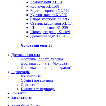
Комбінезони XL
10
Костюми XL
1581
Блузки, сорочки XL
572
Куртки, пальто XL
320
Спорт. костюми XL
595
Светри, кардигани XL
177
Штани, лосини XL
239
Шорти, спідниці XL
189
Домашній одяг XL
316
Чоловічий одяг
35
Доставка і оплата
Доставка і оплата Україна
Доставка і оплата - Молдова
Доставка і оплата (інші країни)
Інформація
Як замовити
Обмін і повернення
Дропшиппінг
Питання та відповіді
Контакти
Завантажити
«Виробник Одеса»