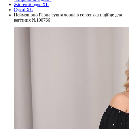
Жіночий одяг XL
Cукні XL
Неймовірно Гарна сукня чорна в горох яка підійде для
вагітних №100766