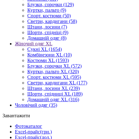
Блузки, сорочки
(129)
Куртки, пальто
(9)
Спорт. костюми
(50)
Светри, кардигани
(58)
Штани, лосини
(7)
Шорти, спідніці
(9)
Домашній одяг
(8)
Жіночий одяг XL
Cукні XL
(1654)
Комбінезони XL
(10)
Костюми XL
(1593)
Блузки, сорочки XL
(572)
Куртки, пальто XL
(320)
Спорт. костюми XL
(595)
Светри, кардигани XL
(177)
Штани, лосини XL
(239)
Шорти, спідниці XL
(189)
Домашній одяг XL
(316)
Чоловічий одяг
(35)
Завантажити
Фотокаталог
Excel-прайс(грн.)
Excel-прайс(дол.)