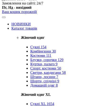
Замовлення на сайті: 24/7
Пт, Нд - вихідний
Ваш кошик порожній
НОВИНКИ
Каталог товарів
Жіночий одяг
Сукні
154
Комбінезони
30
Костюми
111
Блузки, сорочки
129
Куртки, пальто
9
Спорт. костюми
50
Светри, кардигани
58
Штани, лосини
7
Шорти, спідніці
9
Домашній одяг
8
Жіночий одяг XL
Cукні XL
1654