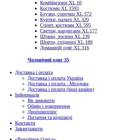
Комбінезони XL
10
Костюми XL
1593
Блузки, сорочки XL
572
Куртки, пальто XL
320
Спорт. костюми XL
595
Светри, кардигани XL
177
Штани, лосини XL
239
Шорти, спідниці XL
189
Домашній одяг XL
316
Чоловічий одяг
35
Доставка і оплата
Доставка і оплата Україна
Доставка і оплата - Молдова
Доставка і оплата (інші країни)
Інформація
Як замовити
Обмін і повернення
Дропшиппінг
Питання та відповіді
Контакти
Завантажити
«Виробник Одеса»