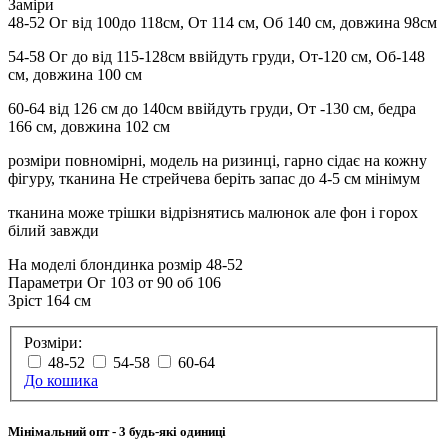
Заміри
48-52 Ог від 100до 118см, От 114 см, Об 140 см, довжина 98см
54-58 Ог до від 115-128см ввійдуть груди, От-120 см, Об-148
см, довжина 100 см
60-64 від 126 см до 140см ввійдуть груди, От -130 см, бедра
166 см, довжина 102 см
розміри повномірні, модель на ризинці, гарно сідає на кожну
фігуру, тканина Не стрейчева беріть запас до 4-5 см мінімум
тканина може трішки відрізнятись малюнок але фон і горох
білий завжди
На моделі блондинка розмір 48-52
Параметри Ог 103 от 90 об 106
Зріст 164 см
Розміри:
48-52
54-58
60-64
До кошика
Мінімальний опт
- 3 будь-які одиниці