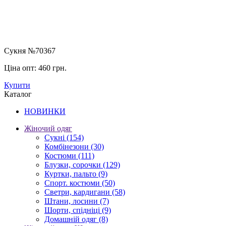
Сукня №70367
Ціна опт:
460 грн.
Купити
Каталог
НОВИНКИ
Жіночий одяг
Сукні
(154)
Комбінезони
(30)
Костюми
(111)
Блузки, сорочки
(129)
Куртки, пальто
(9)
Спорт. костюми
(50)
Светри, кардигани
(58)
Штани, лосини
(7)
Шорти, спідніці
(9)
Домашній одяг
(8)