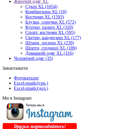
Жіночий одяг XL
Cукні XL
(1654)
Комбінезони XL
(10)
Костюми XL
(1593)
Блузки, сорочки XL
(572)
Куртки, пальто XL
(320)
Спорт. костюми XL
(595)
Светри, кардигани XL
(177)
Штани, лосини XL
(239)
Шорти, спідниці XL
(189)
Домашній одяг XL
(316)
Чоловічий одяг
(35)
Завантажити
Фотокаталог
Excel-прайс(грн.)
Excel-прайс(дол.)
Ми в Instagram