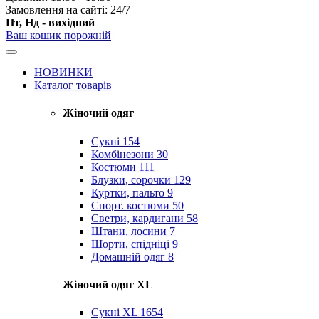
Замовлення на сайті: 24/7
Пт, Нд - вихідний
Ваш кошик порожній
НОВИНКИ
Каталог товарів
Жіночий одяг
Сукні
154
Комбінезони
30
Костюми
111
Блузки, сорочки
129
Куртки, пальто
9
Спорт. костюми
50
Светри, кардигани
58
Штани, лосини
7
Шорти, спідніці
9
Домашній одяг
8
Жіночий одяг XL
Cукні XL
1654