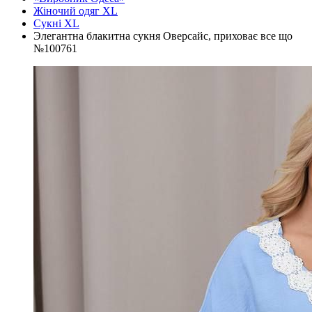
Жіночий одяг XL
Cукні XL
Элегантна блакитна сукня Оверсайс, приховає все що
№100761