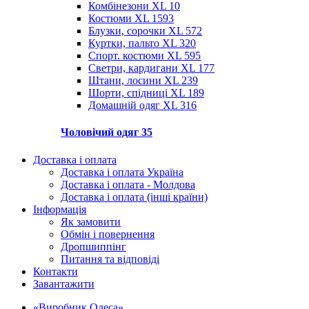
Комбінезони XL
10
Костюми XL
1593
Блузки, сорочки XL
572
Куртки, пальто XL
320
Спорт. костюми XL
595
Светри, кардигани XL
177
Штани, лосини XL
239
Шорти, спідниці XL
189
Домашній одяг XL
316
Чоловічий одяг
35
Доставка і оплата
Доставка і оплата Україна
Доставка і оплата - Молдова
Доставка і оплата (інші країни)
Інформація
Як замовити
Обмін і повернення
Дропшиппінг
Питання та відповіді
Контакти
Завантажити
«Виробник Одеса»