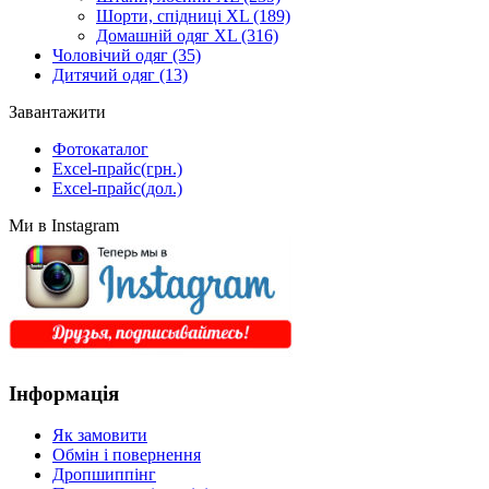
Шорти, спідниці XL
(189)
Домашній одяг XL
(316)
Чоловічий одяг
(35)
Дитячий одяг
(13)
Завантажити
Фотокаталог
Excel-прайс(грн.)
Excel-прайс(дол.)
Ми в Instagram
Інформація
Як замовити
Обмін і повернення
Дропшиппінг