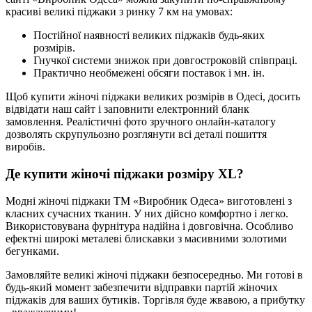
красиві великі піджаки з ринку 7 км на умовах:
Постійної наявності великих піджаків будь-яких
розмірів.
Гнучкої системи знижок при довгостроковій співпраці.
Практично необмежені обсяги поставок і мн. ін.
Щоб купити жіночі піджаки великих розмірів в Одесі, досить
відвідати наш сайт і заповнити електронний бланк
замовлення. Реалістичні фото зручного онлайн-каталогу
дозволять скрупульозно розглянути всі деталі пошиття
виробів.
Де купити жіночі піджаки розміру XL?
Модні жіночі піджаки ТМ «Виробник Одеса» виготовлені з
класних сучасних тканин. У них дійсно комфортно і легко.
Використовувана фурнітура надійна і довговічна. Особливо
ефектні широкі металеві блискавки з масивними золотими
бегунками.
Замовляйте великі жіночі піджаки безпосередньо. Ми готові в
будь-який момент забезпечити відправки партій жіночих
піджаків для ваших бутиків. Торгівля буде жвавою, а прибутку