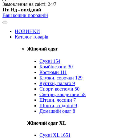
Замовлення на сайті: 24/7
Пт, Нд - вихідний
Ваш кошик порожній
НОВИНКИ
Каталог товарів
Жіночий одяг
Сукні
154
Комбінезони
30
Костюми
111
Блузки, сорочки
129
Куртки, пальто
9
Спорт. костюми
50
Светри, кардигани
58
Штани, лосини
7
Шорти, спідніці
9
Домашній одяг
8
Жіночий одяг XL
Cукні XL
1651