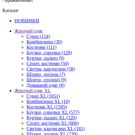
- вражаючими!
Каталог
НОВИНКИ
Жіночий одяг
Сукні
(154)
Комбінезони
(30)
Костюми
(111)
Блузки, сорочки
(129)
Куртки, пальто
(9)
Спорт. костюми
(50)
Светри, кардигани
(58)
Штани, лосини
(7)
Шорти, спідніці
(9)
Домашній одяг
(8)
Жіночий одяг XL
Cукні XL
(1651)
Комбінезони XL
(10)
Костюми XL
(1585)
Блузки, сорочки XL
(577)
Куртки, пальто XL
(320)
Спорт. костюми XL
(600)
Светри, кардигани XL
(181)
Штани, лосини XL
(239)