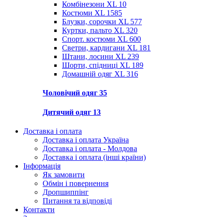
Комбінезони XL
10
Костюми XL
1585
Блузки, сорочки XL
577
Куртки, пальто XL
320
Спорт. костюми XL
600
Светри, кардигани XL
181
Штани, лосини XL
239
Шорти, спідниці XL
189
Домашній одяг XL
316
Чоловічий одяг
35
Дитячий одяг
13
Доставка і оплата
Доставка і оплата Україна
Доставка і оплата - Молдова
Доставка і оплата (інші країни)
Інформація
Як замовити
Обмін і повернення
Дропшиппінг
Питання та відповіді
Контакти