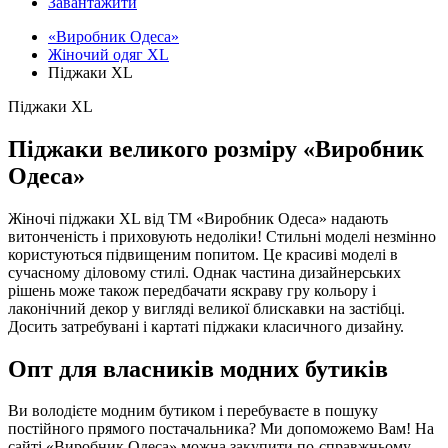
Завантажити
«Виробник Одеса»
Жіночий одяг XL
Піджаки XL
Піджаки XL
Піджаки великого розміру «Виробник
Одеса»
Жіночі піджаки XL від ТМ «Виробник Одеса» надають
витонченість і приховують недоліки! Стильні моделі незмінно
користуються підвищеним попитом. Це красиві моделі в
сучасному діловому стилі. Однак частина дизайнерських
рішень може також передбачати яскраву гру кольору і
лаконічний декор у вигляді великої блискавки на застібці.
Досить затребувані і картаті піджаки класичного дизайну.
Опт для власників модних бутиків
Ви володієте модним бутиком і перебуваєте в пошуку
постійного прямого постачальника? Ми допоможемо Вам! На
сайті «Виробник Одеса» можна закупити по-справжньому