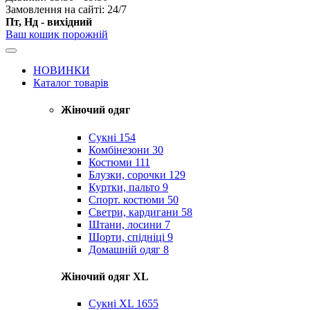
Замовлення на сайті: 24/7
Пт, Нд - вихідний
Ваш кошик порожній
НОВИНКИ
Каталог товарів
Жіночий одяг
Сукні
154
Комбінезони
30
Костюми
111
Блузки, сорочки
129
Куртки, пальто
9
Спорт. костюми
50
Светри, кардигани
58
Штани, лосини
7
Шорти, спідніці
9
Домашній одяг
8
Жіночий одяг XL
Cукні XL
1655