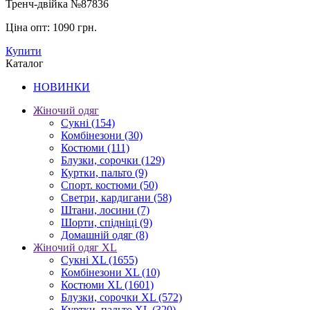
Тренч-двійка №87836
Ціна опт:
1090 грн.
Купити
Каталог
НОВИНКИ
Жіночий одяг
Сукні
(154)
Комбінезони
(30)
Костюми
(111)
Блузки, сорочки
(129)
Куртки, пальто
(9)
Спорт. костюми
(50)
Светри, кардигани
(58)
Штани, лосини
(7)
Шорти, спідніці
(9)
Домашній одяг
(8)
Жіночий одяг XL
Cукні XL
(1655)
Комбінезони XL
(10)
Костюми XL
(1601)
Блузки, сорочки XL
(572)
Куртки, пальто XL
(320)