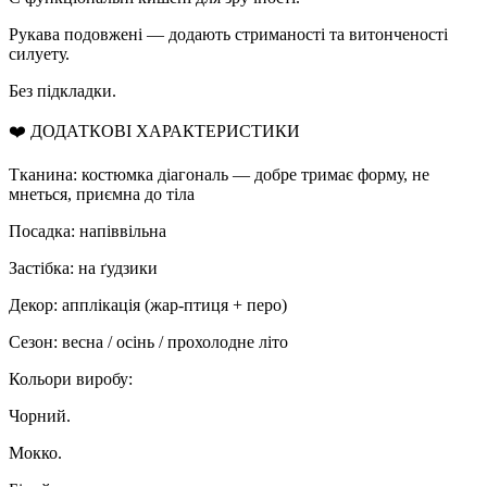
Рукава подовжені — додають стриманості та витонченості
силуету.
Без підкладки.
❤️ ДОДАТКОВІ ХАРАКТЕРИСТИКИ
Тканина: костюмка діагональ — добре тримає форму, не
мнеться, приємна до тіла
Посадка: напіввільна
Застібка: на ґудзики
Декор: апплікація (жар-птиця + перо)
Сезон: весна / осінь / прохолодне літо
Кольори виробу:
Чорний.
Мокко.