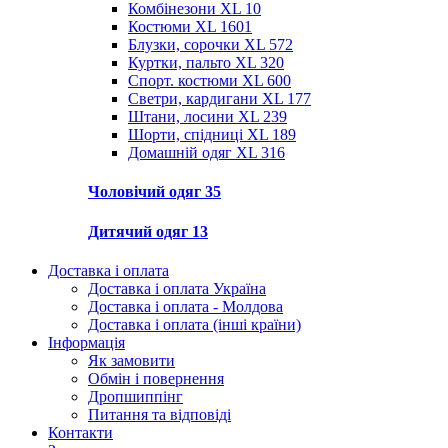
Комбінезони XL
10
Костюми XL
1601
Блузки, сорочки XL
572
Куртки, пальто XL
320
Спорт. костюми XL
600
Светри, кардигани XL
177
Штани, лосини XL
239
Шорти, спідниці XL
189
Домашній одяг XL
316
Чоловічий одяг
35
Дитячий одяг
13
Доставка і оплата
Доставка і оплата Україна
Доставка і оплата - Молдова
Доставка і оплата (інші країни)
Інформація
Як замовити
Обмін і повернення
Дропшиппінг
Питання та відповіді
Контакти