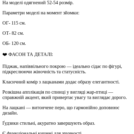
На моделі одягнений 52-54 розмір.
Параметри моделі на момент зйомки:
ОГ- 115 см.
ОТ- 82 см.
ОБ- 120 см.
❤️ ФАСОН ТА ДЕТАЛІ:
Піджак, напіввільного покрою — ідеально сідає по фігурі,
підкреслюючи жіночність та статусність.
Класичний комір з лацканами додає образу елегантності.
Розкішна апплікація по спинці у вигляді жар-птиці —
справжній акцент, який привертає увагу та виглядає дорого.
На лацкані — витончене перо, що гармонійно доповнює
дизайн.
Ґудзики стильні, акуратно завершують образ.
Є функціональні кишені для зручності.