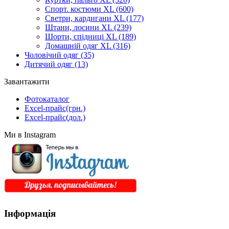
Спорт. костюми XL
(600)
Светри, кардигани XL
(177)
Штани, лосини XL
(239)
Шорти, спідниці XL
(189)
Домашній одяг XL
(316)
Чоловічий одяг
(35)
Дитячий одяг
(13)
Завантажити
Фотокаталог
Excel-прайс(грн.)
Excel-прайс(дол.)
Ми в Instagram
Інформація