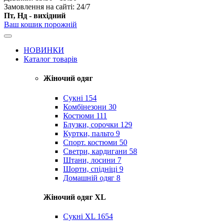
Замовлення на сайті: 24/7
Пт, Нд - вихідний
Ваш кошик порожній
НОВИНКИ
Каталог товарів
Жіночий одяг
Сукні
154
Комбінезони
30
Костюми
111
Блузки, сорочки
129
Куртки, пальто
9
Спорт. костюми
50
Светри, кардигани
58
Штани, лосини
7
Шорти, спідніці
9
Домашній одяг
8
Жіночий одяг XL
Cукні XL
1654