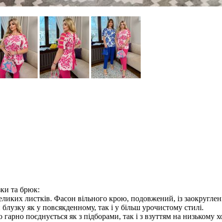
зки та брюк:
еликих листків. Фасон вільного крою, подовжений, із заокруглен
лузку як у повсякденному, так і у більш урочистому стилі.
арно поєднується як з підборами, так і з взуттям на низькому х