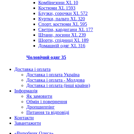
Комбінезони XL
10
Костюми XL
1593
Блузки, сорочки XL
572
Куртки, пальто XL
320
Спорт. костюми XL
595
Светри, кардигани XL
177
Штани, лосини XL
239
Шорти, спідниці XL
189
Домашній одяг XL
316
Чоловічий одяг
35
Доставка і оплата
Доставка і оплата Україна
Доставка і оплата - Молдова
Доставка і оплата (інші країни)
Інформація
Як замовити
Обмін і повернення
Дропшиппінг
Питання та відповіді
Контакти
Завантажити
«Виробник Одеса»