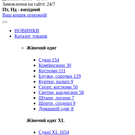
Замовлення на сайті: 24/7
Пт, Нд - вихідний
Ваш кошик порожній
НОВИНКИ
Каталог товарів
Жіночий одяг
Сукні
154
Комбінезони
30
Костюми
111
Блузки, сорочки
129
Куртки, пальто
9
Спорт. костюми
50
Светри, кардигани
58
Штани, лосини
7
Шорти, спідніці
9
Домашній одяг
8
Жіночий одяг XL
Cукні XL
1654