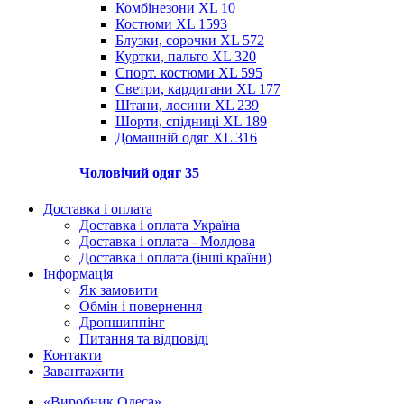
Комбінезони XL
10
Костюми XL
1593
Блузки, сорочки XL
572
Куртки, пальто XL
320
Спорт. костюми XL
595
Светри, кардигани XL
177
Штани, лосини XL
239
Шорти, спідниці XL
189
Домашній одяг XL
316
Чоловічий одяг
35
Доставка і оплата
Доставка і оплата Україна
Доставка і оплата - Молдова
Доставка і оплата (інші країни)
Інформація
Як замовити
Обмін і повернення
Дропшиппінг
Питання та відповіді
Контакти
Завантажити
«Виробник Одеса»