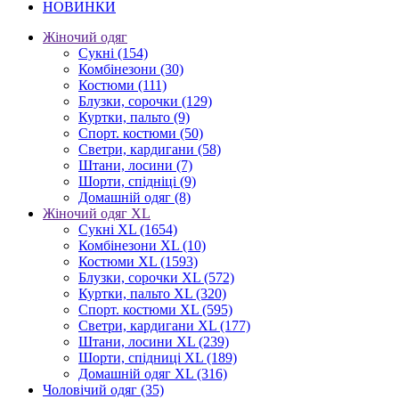
НОВИНКИ
Жіночий одяг
Сукні
(154)
Комбінезони
(30)
Костюми
(111)
Блузки, сорочки
(129)
Куртки, пальто
(9)
Спорт. костюми
(50)
Светри, кардигани
(58)
Штани, лосини
(7)
Шорти, спідніці
(9)
Домашній одяг
(8)
Жіночий одяг XL
Cукні XL
(1654)
Комбінезони XL
(10)
Костюми XL
(1593)
Блузки, сорочки XL
(572)
Куртки, пальто XL
(320)
Спорт. костюми XL
(595)
Светри, кардигани XL
(177)
Штани, лосини XL
(239)
Шорти, спідниці XL
(189)
Домашній одяг XL
(316)
Чоловічий одяг
(35)