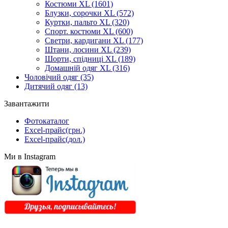
Костюми XL
(1601)
Блузки, сорочки XL
(572)
Куртки, пальто XL
(320)
Спорт. костюми XL
(600)
Светри, кардигани XL
(177)
Штани, лосини XL
(239)
Шорти, спідниці XL
(189)
Домашній одяг XL
(316)
Чоловічий одяг
(35)
Дитячий одяг
(13)
Завантажити
Фотокаталог
Excel-прайс(грн.)
Excel-прайс(дол.)
Ми в Instagram