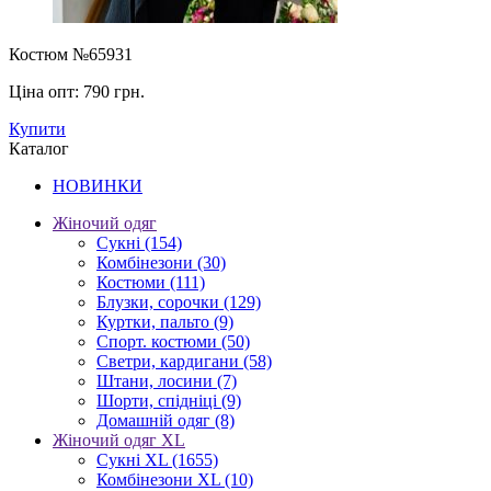
Костюм №65931
Ціна опт:
790 грн.
Купити
Каталог
НОВИНКИ
Жіночий одяг
Сукні
(154)
Комбінезони
(30)
Костюми
(111)
Блузки, сорочки
(129)
Куртки, пальто
(9)
Спорт. костюми
(50)
Светри, кардигани
(58)
Штани, лосини
(7)
Шорти, спідніці
(9)
Домашній одяг
(8)
Жіночий одяг XL
Cукні XL
(1655)
Комбінезони XL
(10)