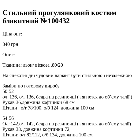
Стильний прогулянковий костюм
блакитний №100432
Ціна опт:
840 грн.
Опис:
Тканина: льон/ віскоза .80/20
На спекотні дні чудовий варіант бути стильною і незалежною
Заміри по готовому виробу
50-52
о/г 136, о/т 136, бедра на резиночці ( тягнется до обʼєму талії )
Рукав 36,довжина кофтинки 68 см
Штани : о/т 78/100, о/б 124, довжина 100 см
54-56
О/г 142,о/т 142, бедра на резиночці ( тягнется до обʼєму талії)
Рукав 38, довжина кофтинки 72,
Штани: о/т 82/112, о/б 134, довжина 100 см