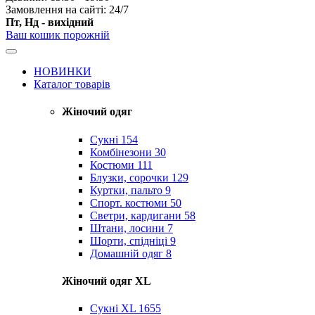
Замовлення на сайті: 24/7
Пт, Нд - вихідний
Ваш кошик порожній
НОВИНКИ
Каталог товарів
Жіночий одяг
Сукні
154
Комбінезони
30
Костюми
111
Блузки, сорочки
129
Куртки, пальто
9
Спорт. костюми
50
Светри, кардигани
58
Штани, лосини
7
Шорти, спідніці
9
Домашній одяг
8
Жіночий одяг XL
Cукні XL
1655