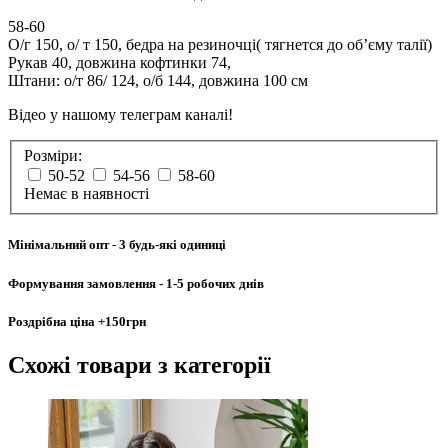
58-60
О/г 150, о/ т 150, бедра на резиночці( тягнется до обʼєму талії)
Рукав 40, довжина кофтинки 74,
Штани: о/т 86/ 124, о/б 144, довжина 100 см
Відео у нашому телеграм каналі!
Розміри:
50-52
54-56
58-60
Немає в наявності
Мінімальний опт
- 3 будь-які одиниці
Формування замовлення
- 1-5 робочих днів
Роздрібна ціна
+150грн
Схожі товари
з категорії