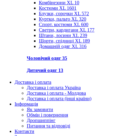
Комбінезони XL
10
Костюми XL
1601
Блузки, сорочки XL
572
Куртки, пальто XL
320
Спорт. костюми XL
600
Светри, кардигани XL
177
Штани, лосини XL
239
Шорти, спідниці XL
189
Домашній одяг XL
316
Чоловічий одяг
35
Дитячий одяг
13
Доставка і оплата
Доставка і оплата Україна
Доставка і оплата - Молдова
Доставка і оплата (інші країни)
Інформація
Як замовити
Обмін і повернення
Дропшиппінг
Питання та відповіді
Контакти