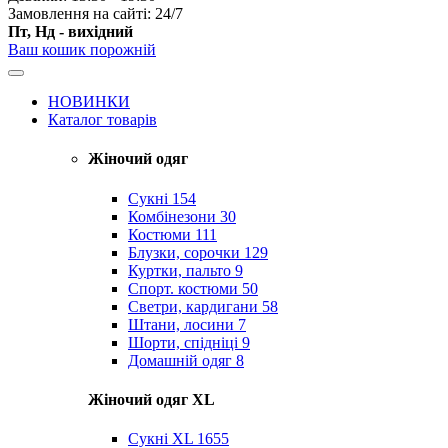
Замовлення на сайті: 24/7
Пт, Нд - вихідний
Ваш кошик порожній
НОВИНКИ
Каталог товарів
Жіночий одяг
Сукні
154
Комбінезони
30
Костюми
111
Блузки, сорочки
129
Куртки, пальто
9
Спорт. костюми
50
Светри, кардигани
58
Штани, лосини
7
Шорти, спідніці
9
Домашній одяг
8
Жіночий одяг XL
Cукні XL
1655