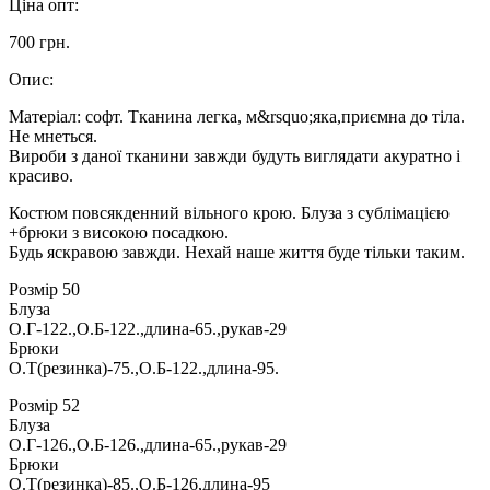
Ціна опт:
700 грн.
Опис:
Матеріал: софт. Тканина легка, м&rsquo;яка,приємна до тіла.
Не мнеться.
Вироби з даної тканини завжди будуть виглядати акуратно і
красиво.
Костюм повсякденний вільного крою. Блуза з сублімацією
+брюки з високою посадкою.
Будь яскравою завжди. Нехай наше життя буде тільки таким.
Розмір 50
Блуза
О.Г-122.,О.Б-122.,длина-65.,рукав-29
Брюки
О.Т(резинка)-75.,О.Б-122.,длина-95.
Розмір 52
Блуза
О.Г-126.,О.Б-126.,длина-65.,рукав-29
Брюки
О.Т(резинка)-85.,О.Б-126,длина-95