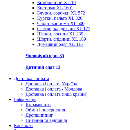
Комбінезони XL
10
Костюми XL
1601
Блузки, сорочки XL
572
Куртки, пальто XL
320
Спорт. костюми XL
600
Светри, кардигани XL
177
Штани, лосини XL
239
Шорти, спідниці XL
189
Домашній одяг XL
316
Чоловічий одяг
35
Дитячий одяг
13
Доставка і оплата
Доставка і оплата Україна
Доставка і оплата - Молдова
Доставка і оплата (інші країни)
Інформація
Як замовити
Обмін і повернення
Дропшиппінг
Питання та відповіді
Контакти