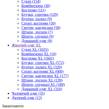
Сукні
(154)
Комбінезони
(30)
Костюми
(111)
Блузки, сорочки
(129)
Куртки, пальто
(9)
Спорт. костюми
(50)
Светри, кардигани
(58)
Штани, лосини
(7)
Шорти, спідніці
(9)
Домашній одяг
(8)
Жіночий одяг XL
Cукні XL
(1655)
Комбінезони XL
(10)
Костюми XL
(1601)
Блузки, сорочки XL
(572)
Куртки, пальто XL
(320)
Спорт. костюми XL
(600)
Светри, кардигани XL
(177)
Штани, лосини XL
(239)
Шорти, спідниці XL
(189)
Домашній одяг XL
(316)
Чоловічий одяг
(35)
Дитячий одяг
(13)
Завантажити