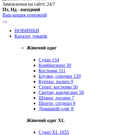
Замовлення на сайті: 24/7
Пт, Нд - вихідний
Ваш кошик порожній
НОВИНКИ
Каталог товарів
Жіночий одяг
Сукні
154
Комбінезони
30
Костюми
111
Блузки, сорочки
129
Куртки, пальто
9
Спорт. костюми
50
Светри, кардигани
58
Штани, лосини
7
Шорти, спідніці
9
Домашній одяг
8
Жіночий одяг XL
Cукні XL
1655