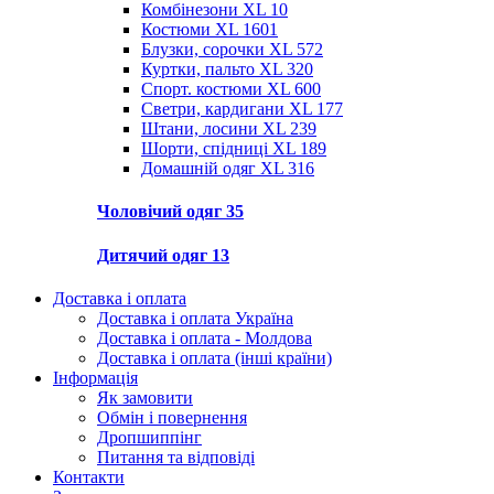
Комбінезони XL
10
Костюми XL
1601
Блузки, сорочки XL
572
Куртки, пальто XL
320
Спорт. костюми XL
600
Светри, кардигани XL
177
Штани, лосини XL
239
Шорти, спідниці XL
189
Домашній одяг XL
316
Чоловічий одяг
35
Дитячий одяг
13
Доставка і оплата
Доставка і оплата Україна
Доставка і оплата - Молдова
Доставка і оплата (інші країни)
Інформація
Як замовити
Обмін і повернення
Дропшиппінг
Питання та відповіді
Контакти