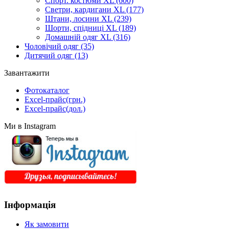
Спорт. костюми XL
(600)
Светри, кардигани XL
(177)
Штани, лосини XL
(239)
Шорти, спідниці XL
(189)
Домашній одяг XL
(316)
Чоловічий одяг
(35)
Дитячий одяг
(13)
Завантажити
Фотокаталог
Excel-прайс(грн.)
Excel-прайс(дол.)
Ми в Instagram
Інформація
Як замовити