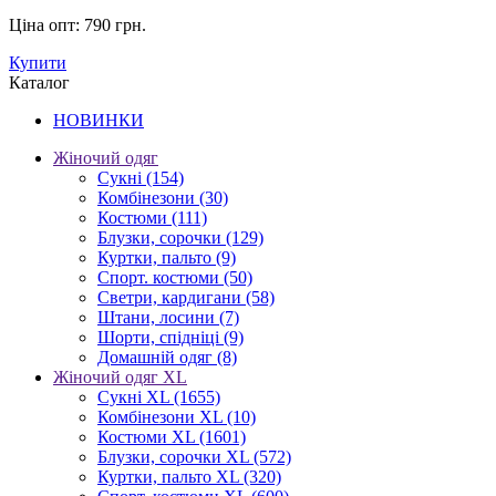
Ціна опт:
790 грн.
Купити
Каталог
НОВИНКИ
Жіночий одяг
Сукні
(154)
Комбінезони
(30)
Костюми
(111)
Блузки, сорочки
(129)
Куртки, пальто
(9)
Спорт. костюми
(50)
Светри, кардигани
(58)
Штани, лосини
(7)
Шорти, спідніці
(9)
Домашній одяг
(8)
Жіночий одяг XL
Cукні XL
(1655)
Комбінезони XL
(10)
Костюми XL
(1601)
Блузки, сорочки XL
(572)
Куртки, пальто XL
(320)