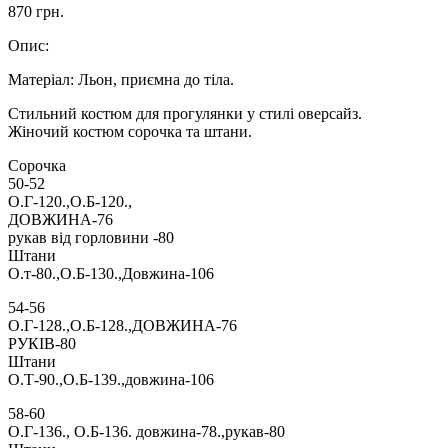
870 грн.
Опис:
Матеріал: Льон, приємна до тіла.
Стильний костюм для прогулянки у стилі оверсайз.
Жіночий костюм сорочка та штани.
Сорочка
50-52
О.Г-120.,О.Б-120.,
ДОВЖИНА-76
рукав від горловини -80
Штани
О.т-80.,О.Б-130.,Довжина-106
54-56
О.Г-128.,О.Б-128.,ДОВЖИНА-76
РУКІВ-80
Штани
О.Т-90.,О.Б-139.,довжина-106
58-60
О.Г-136., О.Б-136. довжина-78.,рукав-80