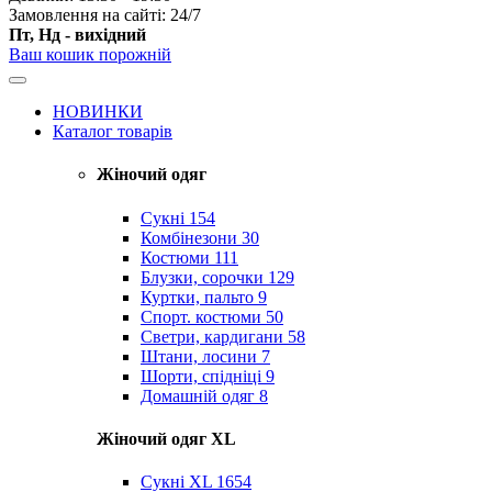
Замовлення на сайті: 24/7
Пт, Нд - вихідний
Ваш кошик порожній
НОВИНКИ
Каталог товарів
Жіночий одяг
Сукні
154
Комбінезони
30
Костюми
111
Блузки, сорочки
129
Куртки, пальто
9
Спорт. костюми
50
Светри, кардигани
58
Штани, лосини
7
Шорти, спідніці
9
Домашній одяг
8
Жіночий одяг XL
Cукні XL
1654