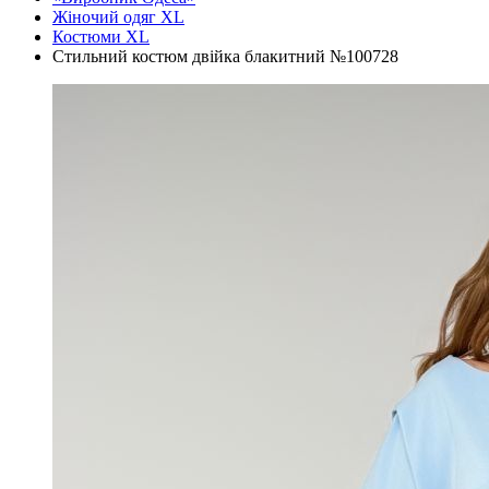
Жіночий одяг XL
Костюми XL
Стильний костюм двійка блакитний №100728