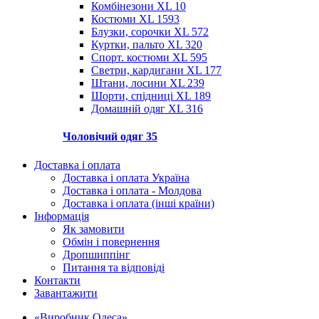
Комбінезони XL
10
Костюми XL
1593
Блузки, сорочки XL
572
Куртки, пальто XL
320
Спорт. костюми XL
595
Светри, кардигани XL
177
Штани, лосини XL
239
Шорти, спідниці XL
189
Домашній одяг XL
316
Чоловічий одяг
35
Доставка і оплата
Доставка і оплата Україна
Доставка і оплата - Молдова
Доставка і оплата (інші країни)
Інформація
Як замовити
Обмін і повернення
Дропшиппінг
Питання та відповіді
Контакти
Завантажити
«Виробник Одеса»