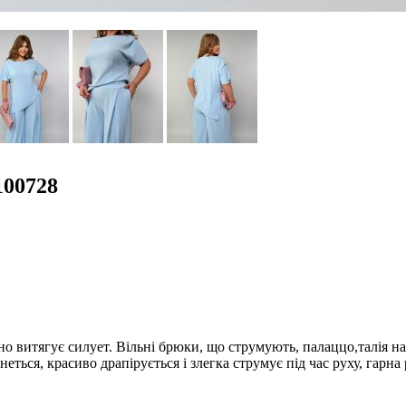
100728
о витягує силует. Вільні брюки, що струмують, палаццо,талія на
еться, красиво драпірується і злегка струмує під час руху, гарна 