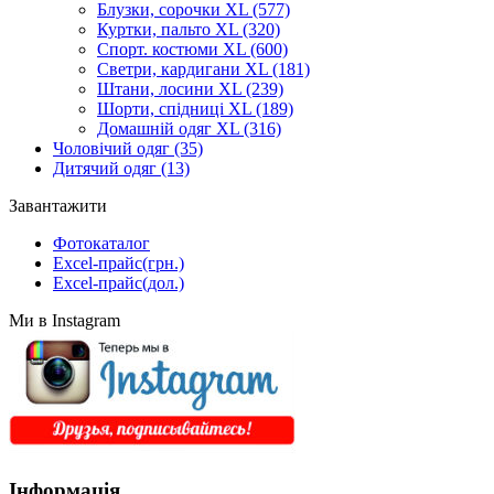
Блузки, сорочки XL
(577)
Куртки, пальто XL
(320)
Спорт. костюми XL
(600)
Светри, кардигани XL
(181)
Штани, лосини XL
(239)
Шорти, спідниці XL
(189)
Домашній одяг XL
(316)
Чоловічий одяг
(35)
Дитячий одяг
(13)
Завантажити
Фотокаталог
Excel-прайс(грн.)
Excel-прайс(дол.)
Ми в Instagram
Інформація