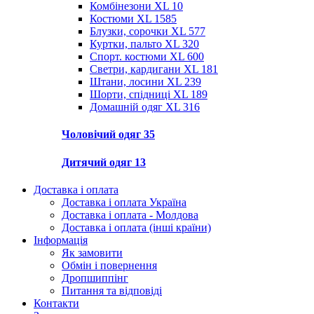
Комбінезони XL
10
Костюми XL
1585
Блузки, сорочки XL
577
Куртки, пальто XL
320
Спорт. костюми XL
600
Светри, кардигани XL
181
Штани, лосини XL
239
Шорти, спідниці XL
189
Домашній одяг XL
316
Чоловічий одяг
35
Дитячий одяг
13
Доставка і оплата
Доставка і оплата Україна
Доставка і оплата - Молдова
Доставка і оплата (інші країни)
Інформація
Як замовити
Обмін і повернення
Дропшиппінг
Питання та відповіді
Контакти