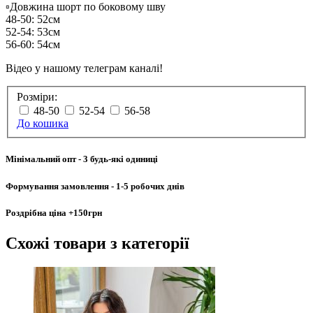
▫️Довжина шорт по боковому шву
48-50: 52см
52-54: 53см
56-60: 54см
Відео у нашому телеграм каналі!
Розміри:
48-50
52-54
56-58
До кошика
Мінімальний опт
- 3 будь-які одиниці
Формування замовлення
- 1-5 робочих днів
Роздрібна ціна
+150грн
Схожі товари
з категорії