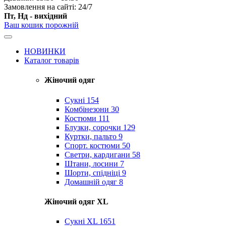
Замовлення на сайті: 24/7
Пт, Нд - вихідний
Ваш кошик порожній
НОВИНКИ
Каталог товарів
Жіночий одяг
Сукні
154
Комбінезони
30
Костюми
111
Блузки, сорочки
129
Куртки, пальто
9
Спорт. костюми
50
Светри, кардигани
58
Штани, лосини
7
Шорти, спідніці
9
Домашній одяг
8
Жіночий одяг XL
Cукні XL
1651