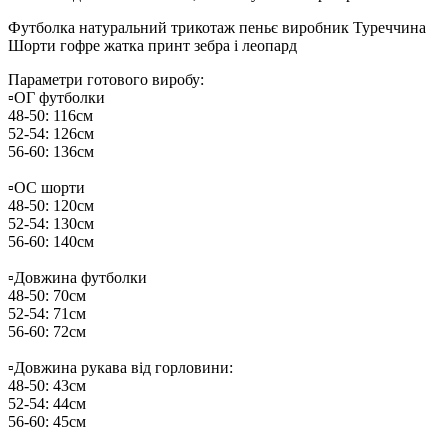
Футболка натуральний трикотаж пеньє виробник Туреччина
Шорти гофре жатка принт зебра і леопард
Параметри готового виробу:
▫️ОГ футболки
48-50: 116см
52-54: 126см
56-60: 136см
▫️ОС шорти
48-50: 120см
52-54: 130см
56-60: 140см
▫️Довжина футболки
48-50: 70см
52-54: 71см
56-60: 72см
▫️Довжина рукава від горловини:
48-50: 43см
52-54: 44см
56-60: 45см