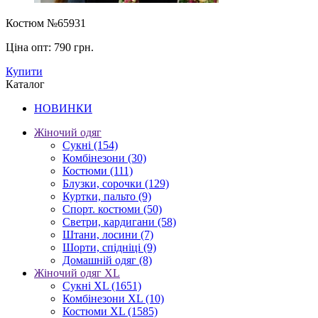
Костюм №65931
Ціна опт:
790 грн.
Купити
Каталог
НОВИНКИ
Жіночий одяг
Сукні
(154)
Комбінезони
(30)
Костюми
(111)
Блузки, сорочки
(129)
Куртки, пальто
(9)
Спорт. костюми
(50)
Светри, кардигани
(58)
Штани, лосини
(7)
Шорти, спідніці
(9)
Домашній одяг
(8)
Жіночий одяг XL
Cукні XL
(1651)
Комбінезони XL
(10)
Костюми XL
(1585)