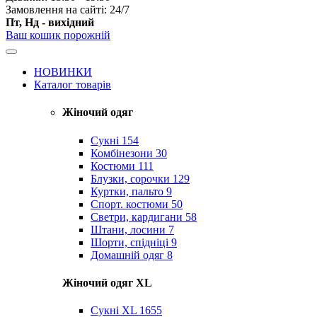
Замовлення на сайті: 24/7
Пт, Нд - вихідний
Ваш кошик порожній
НОВИНКИ
Каталог товарів
Жіночий одяг
Сукні
154
Комбінезони
30
Костюми
111
Блузки, сорочки
129
Куртки, пальто
9
Спорт. костюми
50
Светри, кардигани
58
Штани, лосини
7
Шорти, спідніці
9
Домашній одяг
8
Жіночий одяг XL
Cукні XL
1655