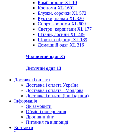
Комбінезони XL
10
Костюми XL
1601
Блузки, сорочки XL
572
Куртки, пальто XL
320
Спорт. костюми XL
600
Светри, кардигани XL
177
Штани, лосини XL
239
Шорти, спідниці XL
189
Домашній одяг XL
316
Чоловічий одяг
35
Дитячий одяг
13
Доставка і оплата
Доставка і оплата Україна
Доставка і оплата - Молдова
Доставка і оплата (інші країни)
Інформація
Як замовити
Обмін і повернення
Дропшиппінг
Питання та відповіді
Контакти