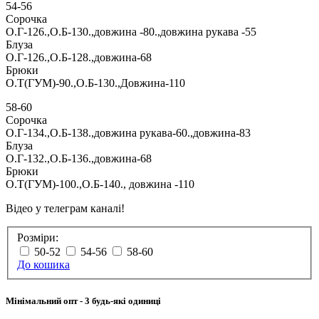
54-56
Сорочка
О.Г-126.,О.Б-130.,довжина -80.,довжина рукава -55
Блуза
О.Г-126.,О.Б-128.,довжина-68
Брюки
О.Т(ГУМ)-90.,О.Б-130.,Довжина-110
58-60
Сорочка
О.Г-134.,О.Б-138.,довжина рукава-60.,довжина-83
Блуза
О.Г-132.,О.Б-136.,довжина-68
Брюки
О.Т(ГУМ)-100.,О.Б-140., довжина -110
Відео у телеграм каналі!
Розміри:
50-52
54-56
58-60
До кошика
Мінімальний опт
- 3 будь-які одиниці