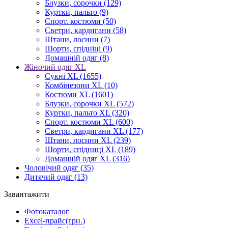
Блузки, сорочки
(129)
Куртки, пальто
(9)
Спорт. костюми
(50)
Светри, кардигани
(58)
Штани, лосини
(7)
Шорти, спідніці
(9)
Домашній одяг
(8)
Жіночий одяг XL
Cукні XL
(1655)
Комбінезони XL
(10)
Костюми XL
(1601)
Блузки, сорочки XL
(572)
Куртки, пальто XL
(320)
Спорт. костюми XL
(600)
Светри, кардигани XL
(177)
Штани, лосини XL
(239)
Шорти, спідниці XL
(189)
Домашній одяг XL
(316)
Чоловічий одяг
(35)
Дитячий одяг
(13)
Завантажити
Фотокаталог
Excel-прайс(грн.)