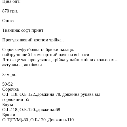
Ціна опт:
870 грн.
Опис:
Тканина: софт принт
Прогулянковий костюм трійка .
Сорочка+футболка та брюки палацо.
найзручніший і комфортний одяг на всі часи
Літо – це час прогулянок, трійка у найніжніших кольорах –
актуальна, як ніколи.
Заміри:
50-52
Сорочка
О.Г-118.,О.Б-122.,довжина-78. довжина рукава від
горловини-55
Блуза
О.Г-118.,О.Б-120.,довжина-68
Брюки
О.Т(ГУМ)-80.,О.Б-120.,Довжина-110