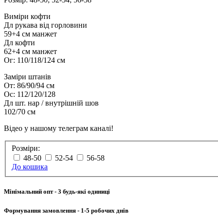
Виміри кофти
Дл рукава від горловини
59+4 см манжет
Дл кофти
62+4 см манжет
Ог: 110/118/124 см
Заміри штанів
От: 86/90/94 см
Ос: 112/120/128
Дл шт. нар / внутрішній шов
102/70 см
Відео у нашому телеграм каналі!
Розміри:
48-50
52-54
56-58
До кошика
Мінімальний опт
- 3 будь-які одиниці
Формування замовлення
- 1-5 робочих днів