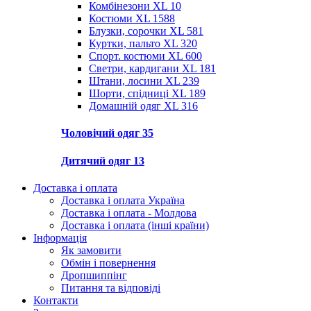
Комбінезони XL
10
Костюми XL
1588
Блузки, сорочки XL
581
Куртки, пальто XL
320
Спорт. костюми XL
600
Светри, кардигани XL
181
Штани, лосини XL
239
Шорти, спідниці XL
189
Домашній одяг XL
316
Чоловічий одяг
35
Дитячий одяг
13
Доставка і оплата
Доставка і оплата Україна
Доставка і оплата - Молдова
Доставка і оплата (інші країни)
Інформація
Як замовити
Обмін і повернення
Дропшиппінг
Питання та відповіді
Контакти