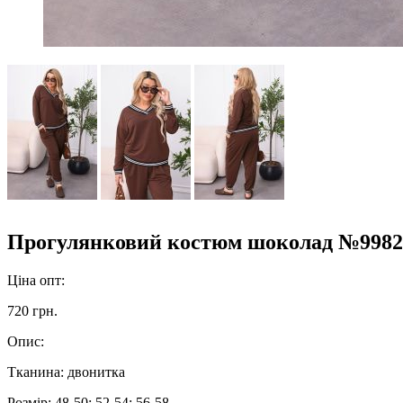
Прогулянковий костюм шоколад №9982
Ціна опт:
720 грн.
Опис:
Тканина: двонитка
Розмір: 48-50; 52-54; 56-58