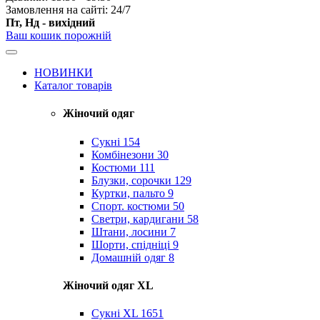
Замовлення на сайті: 24/7
Пт, Нд - вихідний
Ваш кошик порожній
НОВИНКИ
Каталог товарів
Жіночий одяг
Сукні
154
Комбінезони
30
Костюми
111
Блузки, сорочки
129
Куртки, пальто
9
Спорт. костюми
50
Светри, кардигани
58
Штани, лосини
7
Шорти, спідніці
9
Домашній одяг
8
Жіночий одяг XL
Cукні XL
1651