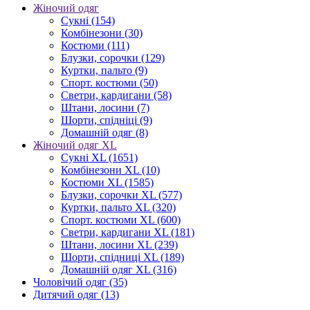
Жіночий одяг
Сукні
(154)
Комбінезони
(30)
Костюми
(111)
Блузки, сорочки
(129)
Куртки, пальто
(9)
Спорт. костюми
(50)
Светри, кардигани
(58)
Штани, лосини
(7)
Шорти, спідніці
(9)
Домашній одяг
(8)
Жіночий одяг XL
Cукні XL
(1651)
Комбінезони XL
(10)
Костюми XL
(1585)
Блузки, сорочки XL
(577)
Куртки, пальто XL
(320)
Спорт. костюми XL
(600)
Светри, кардигани XL
(181)
Штани, лосини XL
(239)
Шорти, спідниці XL
(189)
Домашній одяг XL
(316)
Чоловічий одяг
(35)
Дитячий одяг
(13)