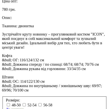
Ціна опт:
780 грн.
Опис:
Тканина: двонитка
Зустрічайте круту новинку – прогулянковий костюм "ICON",
який поєднує в собі максимальний комфорт та зухвалий
міський дизайн. Ідеальний вибір для тих, хто любить бути в
центрі уваги!
Кофта
&bull; ОГ: 116/124/132 см
&bull; Довжина спереду / по спинці: 68/74; 68/74; 70/76 см
&bull; Довжина рукава від горловини: 33/34/35 см
Штани
&bull; ОС: 114/122/130 см
&bull; Довжина по внутрішньому / зовнішньому шву: 69/97;
69/96; 70/100 см
Розміри:
48-50
52-54
56-58