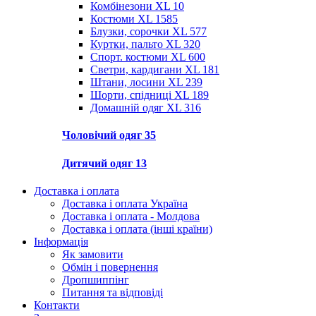
Комбінезони XL
10
Костюми XL
1585
Блузки, сорочки XL
577
Куртки, пальто XL
320
Спорт. костюми XL
600
Светри, кардигани XL
181
Штани, лосини XL
239
Шорти, спідниці XL
189
Домашній одяг XL
316
Чоловічий одяг
35
Дитячий одяг
13
Доставка і оплата
Доставка і оплата Україна
Доставка і оплата - Молдова
Доставка і оплата (інші країни)
Інформація
Як замовити
Обмін і повернення
Дропшиппінг
Питання та відповіді
Контакти