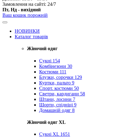
Замовлення на сайті: 24/7
Пт, Нд - вихідний
Ваш кошик порожній
НОВИНКИ
Каталог товарів
Жіночий одяг
Сукні
154
Комбінезони
30
Костюми
111
Блузки, сорочки
129
Куртки, пальто
9
Спорт. костюми
50
Светри, кардигани
58
Штани, лосини
7
Шорти, спідніці
9
Домашній одяг
8
Жіночий одяг XL
Cукні XL
1651