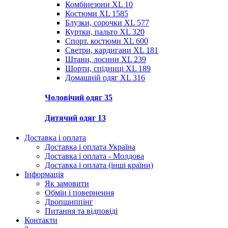
Комбінезони XL
10
Костюми XL
1585
Блузки, сорочки XL
577
Куртки, пальто XL
320
Спорт. костюми XL
600
Светри, кардигани XL
181
Штани, лосини XL
239
Шорти, спідниці XL
189
Домашній одяг XL
316
Чоловічий одяг
35
Дитячий одяг
13
Доставка і оплата
Доставка і оплата Україна
Доставка і оплата - Молдова
Доставка і оплата (інші країни)
Інформація
Як замовити
Обмін і повернення
Дропшиппінг
Питання та відповіді
Контакти