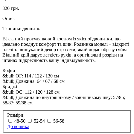
820 грн.
Опис:
Тканина: двонитка
Ефектний прогулянковий костюм із якісної двонитки, що
ідеально поєднує комфорт та шик. Родзинка моделі – відкриті
плечі та вишуканий декор стразами, який додає образу сяйва.
Вільний крій дарує легкість рухів, а оригінальні розрізи на
штанах підкреслюють вашу індивідуальність.
Кофта
&bull; ОГ: 114 / 122 / 130 см
&bull; Довжина: 64 / 67 / 68 см
Бриджі
&bull; ОС: 112 / 120 / 128 см
&bull; Довжина по внутрішньому / зовнішньому шву: 57/85;
58/87; 59/88 см
Розміри:
48-50
52-54
56-58
До кошика