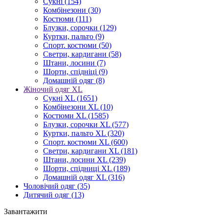
Сукні
(154)
Комбінезони
(30)
Костюми
(111)
Блузки, сорочки
(129)
Куртки, пальто
(9)
Спорт. костюми
(50)
Светри, кардигани
(58)
Штани, лосини
(7)
Шорти, спідніці
(9)
Домашній одяг
(8)
Жіночий одяг XL
Cукні XL
(1651)
Комбінезони XL
(10)
Костюми XL
(1585)
Блузки, сорочки XL
(577)
Куртки, пальто XL
(320)
Спорт. костюми XL
(600)
Светри, кардигани XL
(181)
Штани, лосини XL
(239)
Шорти, спідниці XL
(189)
Домашній одяг XL
(316)
Чоловічий одяг
(35)
Дитячий одяг
(13)
Завантажити