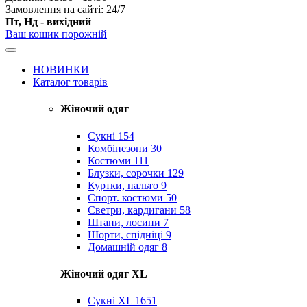
Замовлення на сайті: 24/7
Пт, Нд - вихідний
Ваш кошик порожній
НОВИНКИ
Каталог товарів
Жіночий одяг
Сукні
154
Комбінезони
30
Костюми
111
Блузки, сорочки
129
Куртки, пальто
9
Спорт. костюми
50
Светри, кардигани
58
Штани, лосини
7
Шорти, спідніці
9
Домашній одяг
8
Жіночий одяг XL
Cукні XL
1651