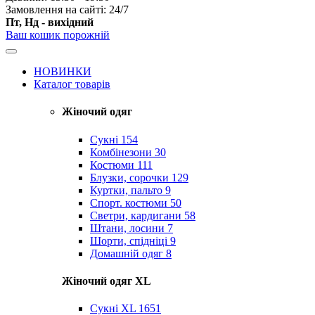
Замовлення на сайті: 24/7
Пт, Нд - вихідний
Ваш кошик порожній
НОВИНКИ
Каталог товарів
Жіночий одяг
Сукні
154
Комбінезони
30
Костюми
111
Блузки, сорочки
129
Куртки, пальто
9
Спорт. костюми
50
Светри, кардигани
58
Штани, лосини
7
Шорти, спідніці
9
Домашній одяг
8
Жіночий одяг XL
Cукні XL
1651