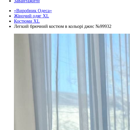
Завантажити
«Виробник Одеса»
Жіночий одяг XL
Костюми XL
Легкий брючний костюм в кольорі джнс №99932