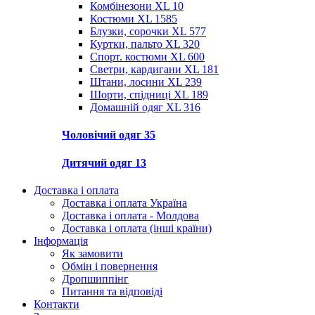
Комбінезони XL
10
Костюми XL
1585
Блузки, сорочки XL
577
Куртки, пальто XL
320
Спорт. костюми XL
600
Светри, кардигани XL
181
Штани, лосини XL
239
Шорти, спідниці XL
189
Домашній одяг XL
316
Чоловічий одяг
35
Дитячий одяг
13
Доставка і оплата
Доставка і оплата Україна
Доставка і оплата - Молдова
Доставка і оплата (інші країни)
Інформація
Як замовити
Обмін і повернення
Дропшиппінг
Питання та відповіді
Контакти