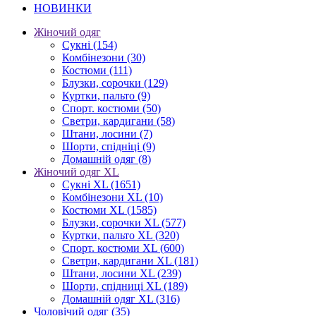
НОВИНКИ
Жіночий одяг
Сукні
(154)
Комбінезони
(30)
Костюми
(111)
Блузки, сорочки
(129)
Куртки, пальто
(9)
Спорт. костюми
(50)
Светри, кардигани
(58)
Штани, лосини
(7)
Шорти, спідніці
(9)
Домашній одяг
(8)
Жіночий одяг XL
Cукні XL
(1651)
Комбінезони XL
(10)
Костюми XL
(1585)
Блузки, сорочки XL
(577)
Куртки, пальто XL
(320)
Спорт. костюми XL
(600)
Светри, кардигани XL
(181)
Штани, лосини XL
(239)
Шорти, спідниці XL
(189)
Домашній одяг XL
(316)
Чоловічий одяг
(35)