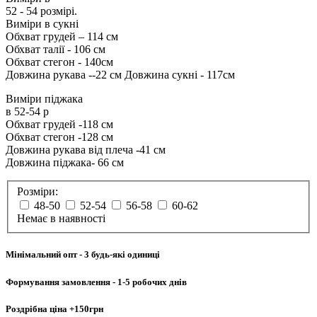
52 - 54 розмірі.
Виміри в сукні
Обхват грудей – 114 см
Обхват талії - 106 см
Обхват стегон - 140см
Довжина рукава --22 см Довжина сукні - 117см
Виміри піджака
в 52-54 р
Обхват грудей -118 см
Обхват стегон -128 см
Довжина рукава від плеча -41 см
Довжина піджака- 66 см
Розміри:
48-50
52-54
56-58
60-62
Немає в наявності
Мінімальний опт
- 3 будь-які одиниці
Формування замовлення
- 1-5 робочих днів
Роздрібна ціна
+150грн