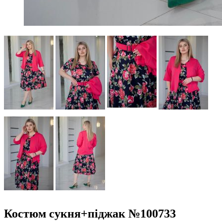
Костюм сукня+піджак №100733