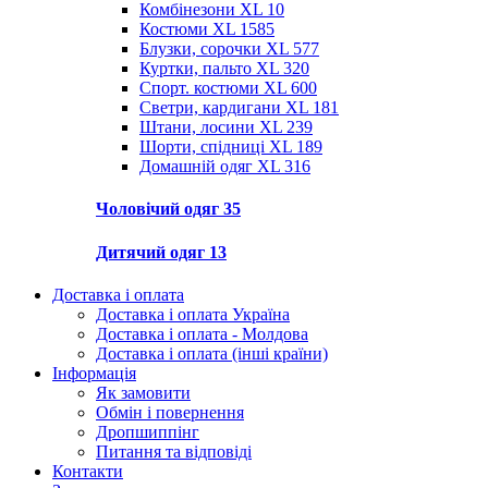
Комбінезони XL
10
Костюми XL
1585
Блузки, сорочки XL
577
Куртки, пальто XL
320
Спорт. костюми XL
600
Светри, кардигани XL
181
Штани, лосини XL
239
Шорти, спідниці XL
189
Домашній одяг XL
316
Чоловічий одяг
35
Дитячий одяг
13
Доставка і оплата
Доставка і оплата Україна
Доставка і оплата - Молдова
Доставка і оплата (інші країни)
Інформація
Як замовити
Обмін і повернення
Дропшиппінг
Питання та відповіді
Контакти