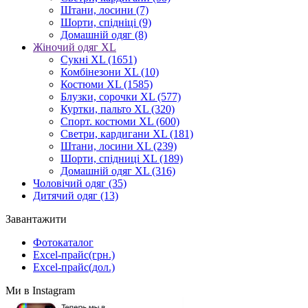
Штани, лосини
(7)
Шорти, спідніці
(9)
Домашній одяг
(8)
Жіночий одяг XL
Cукні XL
(1651)
Комбінезони XL
(10)
Костюми XL
(1585)
Блузки, сорочки XL
(577)
Куртки, пальто XL
(320)
Спорт. костюми XL
(600)
Светри, кардигани XL
(181)
Штани, лосини XL
(239)
Шорти, спідниці XL
(189)
Домашній одяг XL
(316)
Чоловічий одяг
(35)
Дитячий одяг
(13)
Завантажити
Фотокаталог
Excel-прайс(грн.)
Excel-прайс(дол.)
Ми в Instagram