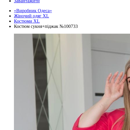
Завантажити
«Виробник Одеса»
Жіночий одяг XL
Костюми XL
Костюм сукня+піджак №100733