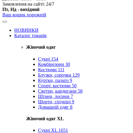
Замовлення на сайті: 24/7
Пт, Нд - вихідний
Ваш кошик порожній
НОВИНКИ
Каталог товарів
Жіночий одяг
Сукні
154
Комбінезони
30
Костюми
111
Блузки, сорочки
129
Куртки, пальто
9
Спорт. костюми
50
Светри, кардигани
58
Штани, лосини
7
Шорти, спідніці
9
Домашній одяг
8
Жіночий одяг XL
Cукні XL
1651