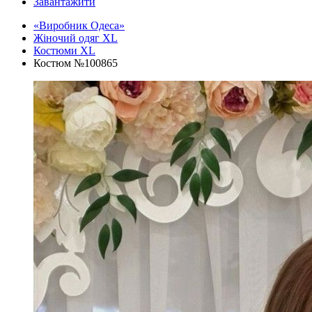
Завантажити
«Виробник Одеса»
Жіночий одяг XL
Костюми XL
Костюм №100865