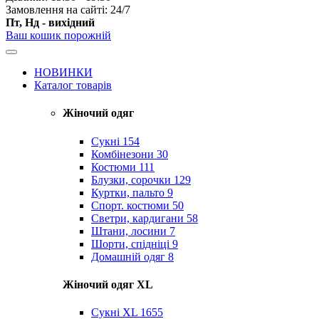
Замовлення на сайті: 24/7
Пт, Нд - вихідний
Ваш кошик порожній
НОВИНКИ
Каталог товарів
Жіночий одяг
Сукні
154
Комбінезони
30
Костюми
111
Блузки, сорочки
129
Куртки, пальто
9
Спорт. костюми
50
Светри, кардигани
58
Штани, лосини
7
Шорти, спідніці
9
Домашній одяг
8
Жіночий одяг XL
Cукні XL
1655