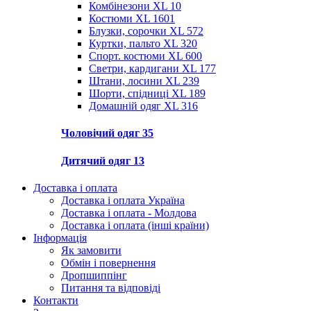
Комбінезони XL
10
Костюми XL
1601
Блузки, сорочки XL
572
Куртки, пальто XL
320
Спорт. костюми XL
600
Светри, кардигани XL
177
Штани, лосини XL
239
Шорти, спідниці XL
189
Домашній одяг XL
316
Чоловічий одяг
35
Дитячий одяг
13
Доставка і оплата
Доставка і оплата Україна
Доставка і оплата - Молдова
Доставка і оплата (інші країни)
Інформація
Як замовити
Обмін і повернення
Дропшиппінг
Питання та відповіді
Контакти