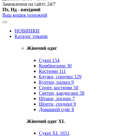
Замовлення на сайті: 24/7
Пт, Нд - вихідний
Ваш кошик порожній
НОВИНКИ
Каталог товарів
Жіночий одяг
Сукні
154
Комбінезони
30
Костюми
111
Блузки, сорочки
129
Куртки, пальто
9
Спорт. костюми
50
Светри, кардигани
58
Штани, лосини
7
Шорти, спідніці
9
Домашній одяг
8
Жіночий одяг XL
Cукні XL
1651