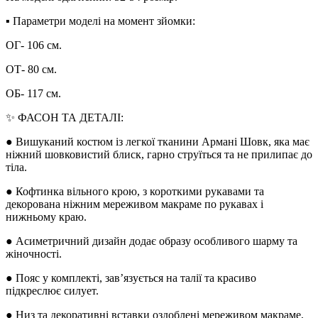
▪︎ Параметри моделі на момент зйомки:
ОГ- 106 см.
ОТ- 80 см.
ОБ- 117 см.
✨ ФАСОН ТА ДЕТАЛІ:
● Вишуканий костюм із легкої тканини Армані Шовк, яка має
ніжний шовковистий блиск, гарно струїться та не прилипає до
тіла.
● Кофтинка вільного крою, з короткими рукавами та
декорована ніжним мереживом макраме по рукавах і
нижньому краю.
● Асиметричний дизайн додає образу особливого шарму та
жіночності.
● Пояс у комплекті, зав’язується на талії та красиво
підкреслює силует.
● Низ та декоративні вставки оздоблені мереживом макраме,