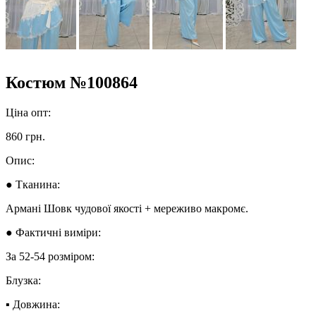
Костюм №100864
Ціна опт:
860 грн.
Опис:
● Тканина:
Армані Шовк чудової якості + мереживо макромє.
● Фактичні виміри:
За 52-54 розміром:
Блузка:
▪︎ Довжина: