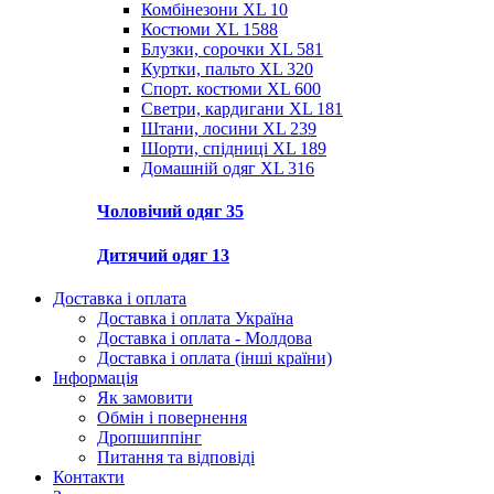
Комбінезони XL
10
Костюми XL
1588
Блузки, сорочки XL
581
Куртки, пальто XL
320
Спорт. костюми XL
600
Светри, кардигани XL
181
Штани, лосини XL
239
Шорти, спідниці XL
189
Домашній одяг XL
316
Чоловічий одяг
35
Дитячий одяг
13
Доставка і оплата
Доставка і оплата Україна
Доставка і оплата - Молдова
Доставка і оплата (інші країни)
Інформація
Як замовити
Обмін і повернення
Дропшиппінг
Питання та відповіді
Контакти