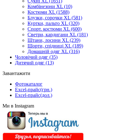
Cукні XL
(1651)
Комбінезони XL
(10)
Костюми XL
(1588)
Блузки, сорочки XL
(581)
Куртки, пальто XL
(320)
Спорт. костюми XL
(600)
Светри, кардигани XL
(181)
Штани, лосини XL
(239)
Шорти, спідниці XL
(189)
Домашній одяг XL
(316)
Чоловічий одяг
(35)
Дитячий одяг
(13)
Завантажити
Фотокаталог
Excel-прайс(грн.)
Excel-прайс(дол.)
Ми в Instagram