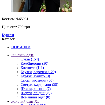
Костюм №65931
Ціна опт:
790 грн.
Купити
Каталог
НОВИНКИ
Жіночий одяг
Сукні
(154)
Комбінезони
(30)
Костюми
(111)
Блузки, сорочки
(129)
Куртки, пальто
(9)
Спорт. костюми
(50)
Светри, кардигани
(58)
Штани, лосини
(7)
Шорти, спідніці
(9)
Домашній одяг
(8)
Жіночий одяг XL