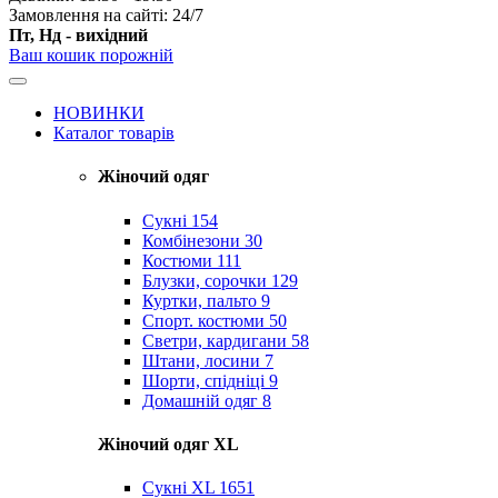
Замовлення на сайті: 24/7
Пт, Нд - вихідний
Ваш кошик порожній
НОВИНКИ
Каталог товарів
Жіночий одяг
Сукні
154
Комбінезони
30
Костюми
111
Блузки, сорочки
129
Куртки, пальто
9
Спорт. костюми
50
Светри, кардигани
58
Штани, лосини
7
Шорти, спідніці
9
Домашній одяг
8
Жіночий одяг XL
Cукні XL
1651