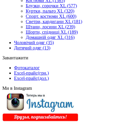
Костюми XL
(1585)
Блузки, сорочки XL
(577)
Куртки, пальто XL
(320)
Спорт. костюми XL
(600)
Светри, кардигани XL
(181)
Штани, лосини XL
(239)
Шорти, спідниці XL
(189)
Домашній одяг XL
(316)
Чоловічий одяг
(35)
Дитячий одяг
(13)
Завантажити
Фотокаталог
Excel-прайс(грн.)
Excel-прайс(дол.)
Ми в Instagram