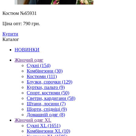
Костюм №65931
Ціна опт:
790 грн.
Купити
Каталог
НОВИНКИ
Жіночий одяг
Сукні
(154)
Комбінезони
(30)
Костюми
(111)
Блузки, сорочки
(129)
Куртки, пальто
(9)
Спорт. костюми
(50)
Светри, кардигани
(58)
Штани, лосини
(7)
Шорти, спідніці
(9)
Домашній одяг
(8)
Жіночий одяг XL
Cукні XL
(1651)
Комбінезони XL
(10)