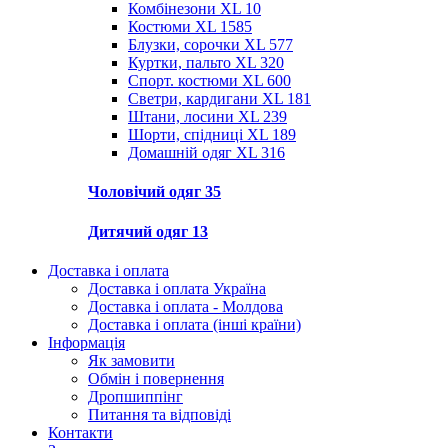
Комбінезони XL
10
Костюми XL
1585
Блузки, сорочки XL
577
Куртки, пальто XL
320
Спорт. костюми XL
600
Светри, кардигани XL
181
Штани, лосини XL
239
Шорти, спідниці XL
189
Домашній одяг XL
316
Чоловічий одяг
35
Дитячий одяг
13
Доставка і оплата
Доставка і оплата Україна
Доставка і оплата - Молдова
Доставка і оплата (інші країни)
Інформація
Як замовити
Обмін і повернення
Дропшиппінг
Питання та відповіді
Контакти