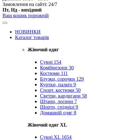
Замовлення на сайті: 24/7
Пт, Нд - вихідний
Ваш кошик порожній
НОВИНКИ
Каталог товарів
Жіночий одяг
Сукні
154
Комбінезони
30
Костюми
111
Блузки, сорочки
129
Куртки, пальто
9
Спорт. костюми
50
Светри, кардигани
58
Штани, лосини
7
Шорти, спідніці
9
Домашній одяг
8
Жіночий одяг XL
Cукні XL
1654