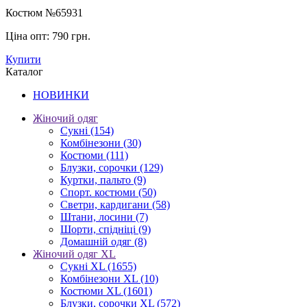
Костюм №65931
Ціна опт:
790 грн.
Купити
Каталог
НОВИНКИ
Жіночий одяг
Сукні
(154)
Комбінезони
(30)
Костюми
(111)
Блузки, сорочки
(129)
Куртки, пальто
(9)
Спорт. костюми
(50)
Светри, кардигани
(58)
Штани, лосини
(7)
Шорти, спідніці
(9)
Домашній одяг
(8)
Жіночий одяг XL
Cукні XL
(1655)
Комбінезони XL
(10)
Костюми XL
(1601)
Блузки, сорочки XL
(572)