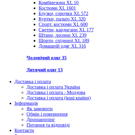
Комбінезони XL
10
Костюми XL
1601
Блузки, сорочки XL
572
Куртки, пальто XL
320
Спорт. костюми XL
600
Светри, кардигани XL
177
Штани, лосини XL
239
Шорти, спідниці XL
189
Домашній одяг XL
316
Чоловічий одяг
35
Дитячий одяг
13
Доставка і оплата
Доставка і оплата Україна
Доставка і оплата - Молдова
Доставка і оплата (інші країни)
Інформація
Як замовити
Обмін і повернення
Дропшиппінг
Питання та відповіді
Контакти