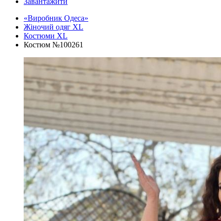
Завантажити
«Виробник Одеса»
Жіночий одяг XL
Костюми XL
Костюм №100261