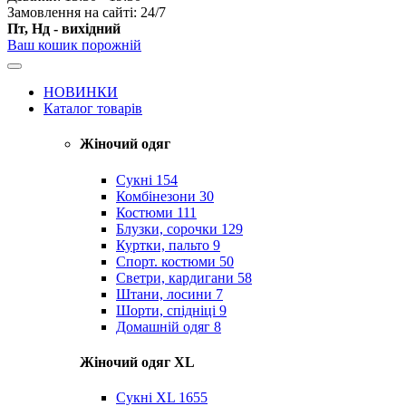
Замовлення на сайті: 24/7
Пт, Нд - вихідний
Ваш кошик порожній
НОВИНКИ
Каталог товарів
Жіночий одяг
Сукні
154
Комбінезони
30
Костюми
111
Блузки, сорочки
129
Куртки, пальто
9
Спорт. костюми
50
Светри, кардигани
58
Штани, лосини
7
Шорти, спідніці
9
Домашній одяг
8
Жіночий одяг XL
Cукні XL
1655