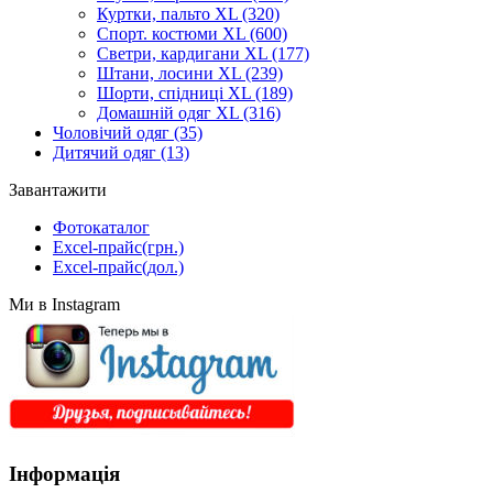
Куртки, пальто XL
(320)
Спорт. костюми XL
(600)
Светри, кардигани XL
(177)
Штани, лосини XL
(239)
Шорти, спідниці XL
(189)
Домашній одяг XL
(316)
Чоловічий одяг
(35)
Дитячий одяг
(13)
Завантажити
Фотокаталог
Excel-прайс(грн.)
Excel-прайс(дол.)
Ми в Instagram
Інформація