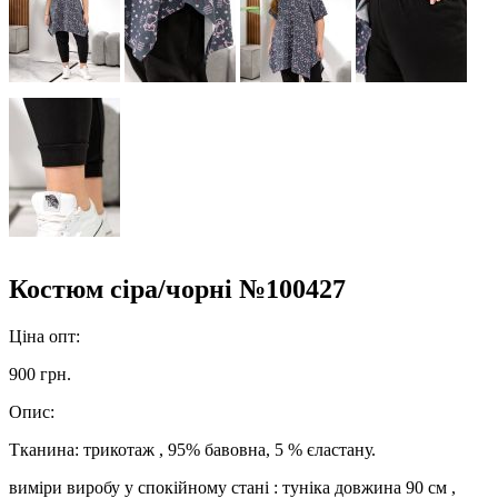
Костюм сіра/чорні №100427
Ціна опт:
900 грн.
Опис:
Тканина: трикотаж , 95% бавовна, 5 % єластану.
виміри виробу у спокійному стані : туніка довжина 90 см ,