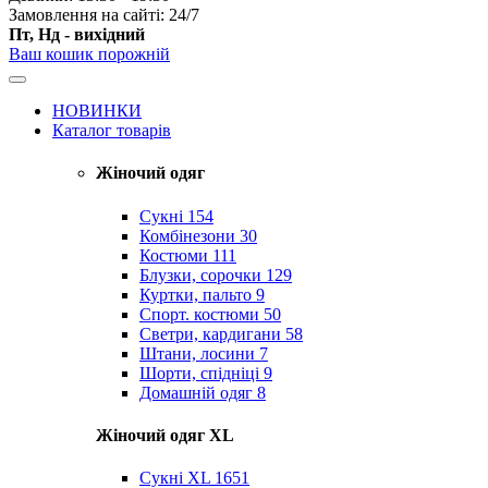
Замовлення на сайті: 24/7
Пт, Нд - вихідний
Ваш кошик порожній
НОВИНКИ
Каталог товарів
Жіночий одяг
Сукні
154
Комбінезони
30
Костюми
111
Блузки, сорочки
129
Куртки, пальто
9
Спорт. костюми
50
Светри, кардигани
58
Штани, лосини
7
Шорти, спідніці
9
Домашній одяг
8
Жіночий одяг XL
Cукні XL
1651