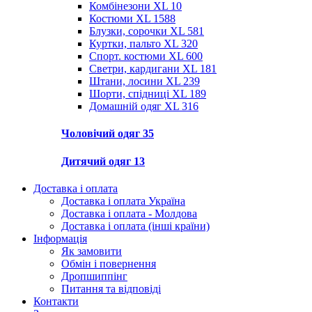
Комбінезони XL
10
Костюми XL
1588
Блузки, сорочки XL
581
Куртки, пальто XL
320
Спорт. костюми XL
600
Светри, кардигани XL
181
Штани, лосини XL
239
Шорти, спідниці XL
189
Домашній одяг XL
316
Чоловічий одяг
35
Дитячий одяг
13
Доставка і оплата
Доставка і оплата Україна
Доставка і оплата - Молдова
Доставка і оплата (інші країни)
Інформація
Як замовити
Обмін і повернення
Дропшиппінг
Питання та відповіді
Контакти