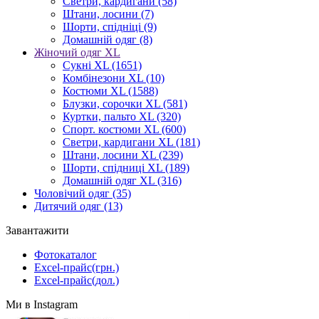
Светри, кардигани
(58)
Штани, лосини
(7)
Шорти, спідніці
(9)
Домашній одяг
(8)
Жіночий одяг XL
Cукні XL
(1651)
Комбінезони XL
(10)
Костюми XL
(1588)
Блузки, сорочки XL
(581)
Куртки, пальто XL
(320)
Спорт. костюми XL
(600)
Светри, кардигани XL
(181)
Штани, лосини XL
(239)
Шорти, спідниці XL
(189)
Домашній одяг XL
(316)
Чоловічий одяг
(35)
Дитячий одяг
(13)
Завантажити
Фотокаталог
Excel-прайс(грн.)
Excel-прайс(дол.)
Ми в Instagram