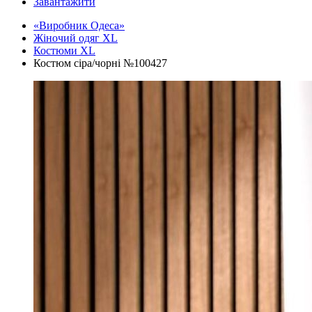
Завантажити
«Виробник Одеса»
Жіночий одяг XL
Костюми XL
Костюм сіра/чорні №100427