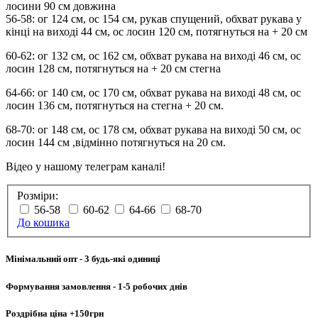
лосини 90 см довжина
56-58: ог 124 см, ос 154 см, рукав спущений, обхват рукава у
кінці на виході 44 см, ос лосин 120 см, потягнуться на + 20 см
60-62: ог 132 см, ос 162 см, обхват рукава на виході 46 см, ос
лосин 128 см, потягнуться на + 20 см стегна
64-66: ог 140 см, ос 170 см, обхват рукава на виході 48 см, ос
лосин 136 см, потягнуться на стегна + 20 см.
68-70: ог 148 см, ос 178 см, обхват рукава на виході 50 см, ос
лосин 144 см ,відмінно потягнуться на 20 см.
Відео у нашому телеграм каналі!
Розміри:
56-58
60-62
64-66
68-70
До кошика
Мінімальний опт
- 3 будь-які одиниці
Формування замовлення
- 1-5 робочих днів
Роздрібна ціна
+150грн